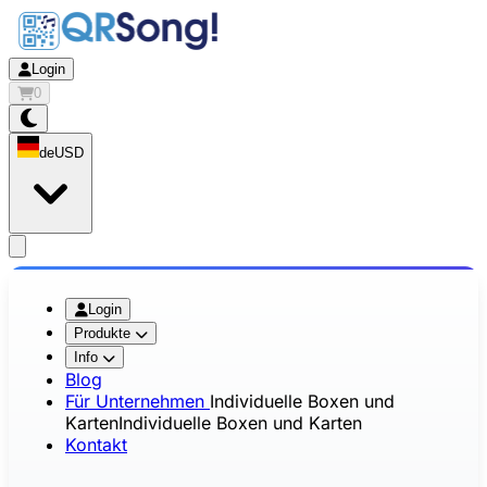
Login
0
de
USD
app.openMainMenu
Login
Produkte
Info
Blog
Für Unternehmen
Individuelle Boxen und
Karten
Individuelle Boxen und Karten
Kontakt