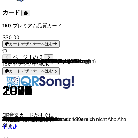
カード
150
プレミアム品質カード
$30.00
カードデザイナーへ進む
ページ 1 の 2
Bibi Blocksberg
Michael Thilo
Pat Boone
Haindling
Haindling
Haindling
Haindling
Haindling
Hubert von Goisern
Hubert von Goisern und die Alpinkatzen
Milli Vanilli
Milli Vanilli
EAV (Erste Allgemeine Verunsicherung)
Döf
Roxette
Trio
Vanessa Carlton
Spice Girls
BENNETT
Lily Allen
Natalie Imbruglia
La Bouche
Tom Jones & Mousse T.
Boney M.
Village People
Aqua
Eminem
Eminem
Wheatus
Sophie Ellis-Bextor
Alcazar
Panjabi MC
Missy Elliott
Ronan Keating
Justin Timberlake & Timbaland
Kylie Minogue
Safri Duo
Uncle Kracker
Gorillaz (feat. Del The Funky Homosapien)
Die Prinzen
Oimara
Las Ketchup
Nickelback
Scooter
Scooter
Shakira
Anastacia
Stefan Raab
t.A.T.u.
Buddy
Blu Cantrell & Sean Paul
Jennifer Lopez
Beyoncé (feat. Jay-Z)
Beyoncé
Beyoncé
Beyoncé
O-Zone
Usher (feat. Lil' Jon & Ludacris)
Britney Spears
Eric Prydz
No Angels
Spice Girls
Robbie Williams
Robbie Williams
Robbie Williams
Black Eyed Peas
Black Eyed Peas
Black Eyed Peas
Jennifer Lopez
Bob Sinclar, Goleo & Gary Nesta Pine
Amy Winehouse
Gwen Stefani & Akon
Ida Corr
DJ Ötzi
P!nk & Indigo Girls
MIKA
Rihanna
Coldplay
Katy Perry
Markus Becker & Die Mallorca Cowboys
Ich + Ich
Ich + Ich
Lady Gaga (feat. Colby O'Donis)
Gigi D'Agostino
Lady Gaga
Peter Fox
The Killers
Al Bano & Romina Power
Ricchi E Poveri
Umberto Tozzi
Umberto Tozzi
Tiziano Ferro
Falco
DJ Ötzi
Swedish House Mafia (feat. John Martin)
Adele
David Guetta & USHER
Calvin Harris & Dua Lipa
Years & Years
Robin Thicke, Pharrell Williams, T.I.
150
トラック準備OK
カードデザイナーへ進む
1980
1977
1962
1995
1984
1985
1987
1984
2011
1992
1988
1989
1985
1983
1991
1981
2001
1996
2024
2008
1997
1994
1999
1976
1979
1997
2024
2000
1999
2001
2001
2002
2002
2000
2006
2001
2001
2000
2001
1993
2024
2002
2005
2002
1998
2001
2001
1999
2002
2003
2003
2002
2003
2008
2024
2008
2004
2004
2004
2004
2001
1998
2000
2002
1997
2005
2009
2005
2002
2005
2006
2006
2007
2007
2007
2007
2007
2008
2008
2007
2007
2009
2008
1999
2008
2008
2008
1982
1981
1977
1979
2006
1985
1999
2012
2011
2011
2018
2015
2013
QR音楽カードがすぐに！
Bibi Blocksberg Titellied aus den 80ern
Benjamin Blümchen Lied
Speedy Gonzales
Hühnertechno
Lang scho nimmer g'sehn
Spinn i
Paula
Du Depp
Brenna tuats guat
Koa Hiatamadl
Girl You Know It's True
Blame It on the Rain
Heiße Nächte
Taxi
Joyride
Da Da Da ich lieb dich nicht du liebst mich nicht Aha Aha
A Thousand Miles
Wannabe
Vois sur ton chemin
Not Fair
Torn
Sweet Dreams
Sexbomb
Daddy Cool
YMCA
Barbie Girl
Houdini
The Real Slim Shady
Teenage Dirtbag
Murder On The Dancefloor
Crying at the Discoteque
Mundian To Bach Ke
Work It
Life Is A Rollercoaster
SexyBack
Can't Get You Out of My Head
Played-A-Live
Follow Me
Clint Eastwood
Alles nur geklaut
Wackelkontakt
The Ketchup Song
Rockstar
The Logical Song
How Much Is the Fish?
Whenever, Wherever
Paid My Dues
Maschen-Draht-Zaun
All The Things She Said
Ab in den Süden
Breathe
Jenny from the Block
Crazy In Love
Halo
TEXAS HOLD 'EM
Single Ladies
Dragostea Din Tei
Yeah!
Toxic
Call On Me
Daylight in Your Eyes
Viva Forever
Rock DJ
Feel
Let Me Entertain You
Don't Phunk With My Heart
I Gotta Feeling
Pump It
Jenny from the Block
Love Generation
Rehab
The Sweet Escape
Let Me Think About It
Ein Stern
Dear Mr. President
Grace Kelly
Umbrella
Viva La Vida
I Kissed A Girl
Das rote Pferd
Vom selben Stern
Pflaster
Just Dance
The Riddle
Poker Face
Haus am See
Human
Felicità
Sarà perché ti amo
Ti Amo
Gloria
Stop! Dimentica
Rock Me Amadeus
Anton aus Tirol
Don't You Worry Child
Set Fire To The Rain
Without You
One Kiss
King
Blurred Lines
Aha