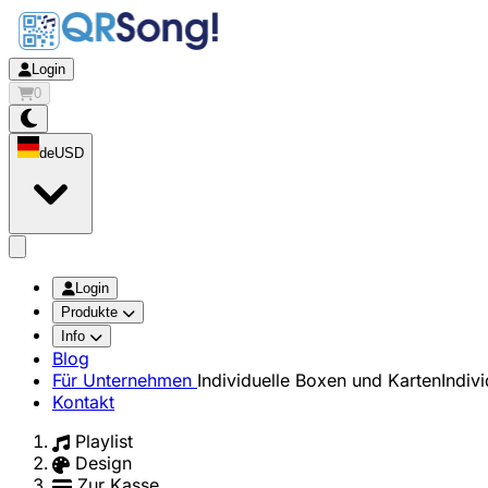
Login
0
de
USD
app.openMainMenu
Login
Produkte
Info
Blog
Für Unternehmen
Individuelle Boxen und Karten
Indiv
Kontakt
Playlist
Design
Zur Kasse