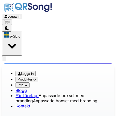
Logga in
0
sv
SEK
app.openMainMenu
Logga in
Produkter
Info
Blogg
För företag
Anpassade boxset med
branding
Anpassade boxset med branding
Kontakt