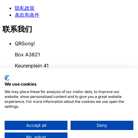
隐私政策
条款和条件
联系我们
QRSong!
Box A3821
Keurenplein 41
1069CD Amsterdam
We use cookies
荷兰
We may place these for analysis of our visitor data, to improve our
website, show personalised content and to give you a great website
info@qrsong.io
experience. For more information about the cookies we use open the
settings.
条款: 99311917
增值税: 8689.27.764.B.01
Accept all
Deny
© 2024
QRSong!
版权所有. (v1.0.2)
本网站受reCAPTCHA
No, adjust