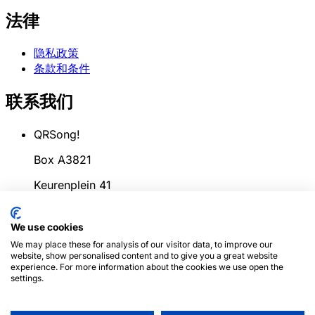
法律
隐私政策
条款和条件
联系我们
QRSong!
Box A3821
Keurenplein 41
1069CD Amsterdam
We use cookies
荷兰
We may place these for analysis of our visitor data, to improve our
website, show personalised content and to give you a great website
info@qrsong.io
experience. For more information about the cookies we use open the
settings.
条款: 99311917
增值税: 8689.27.764.B.01