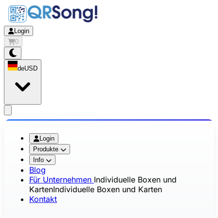
Login
0
de
USD
app.openMainMenu
Login
Produkte
Info
Blog
Für Unternehmen
Individuelle Boxen und
Karten
Individuelle Boxen und Karten
Kontakt