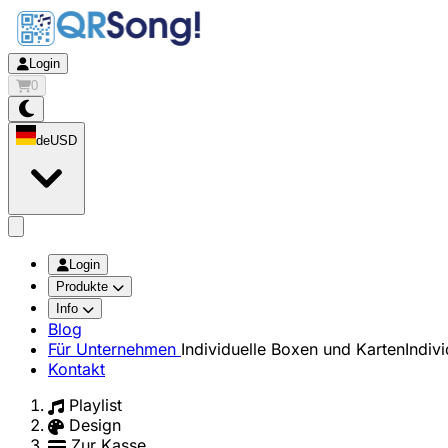
Login
0
de
USD
app.openMainMenu
Login
Produkte
Info
Blog
Für Unternehmen
Individuelle Boxen und Karten
Indiv
Kontakt
Playlist
Design
Zur Kasse