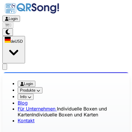
Login
0
de
USD
app.openMainMenu
Login
Produkte
Info
Blog
Für Unternehmen
Individuelle Boxen und
Karten
Individuelle Boxen und Karten
Kontakt