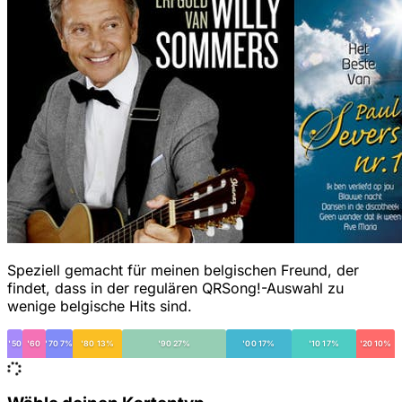
Speziell gemacht für meinen belgischen Freund, der
findet, dass in der regulären QRSong!-Auswahl zu
wenige belgische Hits sind.
'50
'60
'70 7%
'80 13%
'90 27%
'00 17%
'10 17%
'20 10%