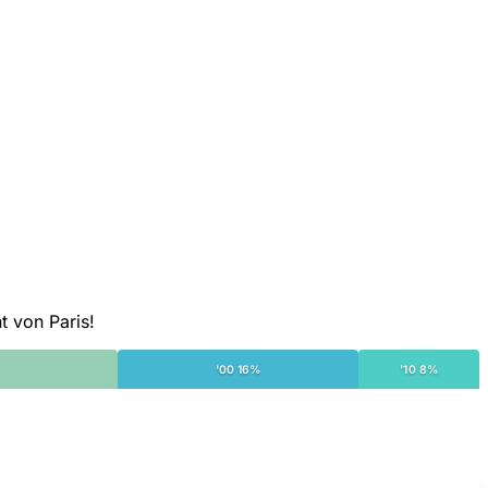
t von Paris!
'00 16%
'10 8%