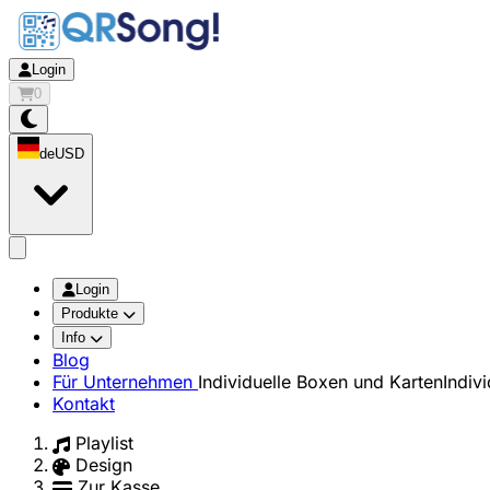
Login
0
de
USD
app.openMainMenu
Login
Produkte
Info
Blog
Für Unternehmen
Individuelle Boxen und Karten
Indiv
Kontakt
Playlist
Design
Zur Kasse