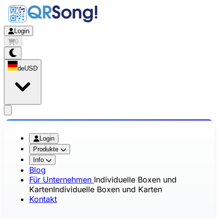
Login
0
de
USD
app.openMainMenu
Login
Produkte
Info
Blog
Für Unternehmen
Individuelle Boxen und
Karten
Individuelle Boxen und Karten
Kontakt