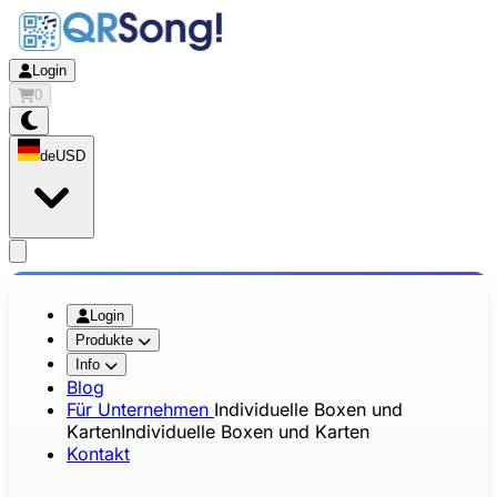
Login
0
de
USD
app.openMainMenu
Login
Produkte
Info
Blog
Für Unternehmen
Individuelle Boxen und
Karten
Individuelle Boxen und Karten
Kontakt