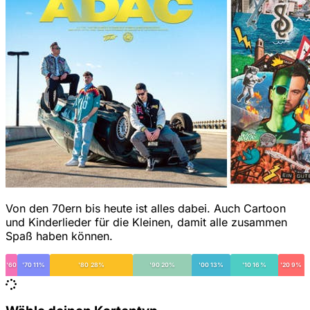
Von den 70ern bis heute ist alles dabei. Auch Cartoon
und Kinderlieder für die Kleinen, damit alle zusammen
Spaß haben können.
'60
'70 11%
'80 28%
'90 20%
'00 13%
'10 16%
'20 9%