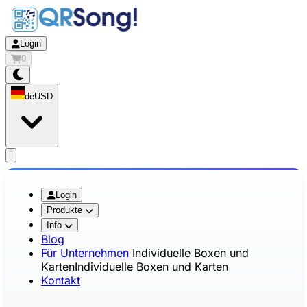
Login
0
de
USD
app.openMainMenu
Login
Produkte
Info
Blog
Für Unternehmen
Individuelle Boxen und
Karten
Individuelle Boxen und Karten
Kontakt