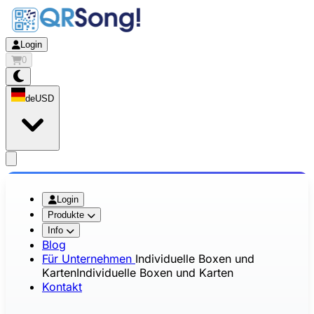
Login
0
de
USD
app.openMainMenu
Login
Produkte
Info
Blog
Für Unternehmen
Individuelle Boxen und
Karten
Individuelle Boxen und Karten
Kontakt