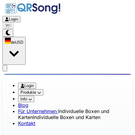
Login
0
de
USD
app.openMainMenu
Login
Produkte
Info
Blog
Für Unternehmen
Individuelle Boxen und
Karten
Individuelle Boxen und Karten
Kontakt