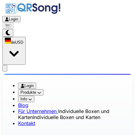
Login
0
de
USD
app.openMainMenu
Login
Produkte
Info
Blog
Für Unternehmen
Individuelle Boxen und
Karten
Individuelle Boxen und Karten
Kontakt