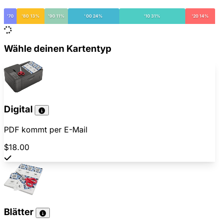
'70
'80 13%
'90 11%
'00 24%
'10 31%
'20 14%
Wähle deinen Kartentyp
Digital
PDF kommt per E-Mail
$18.00
Blätter