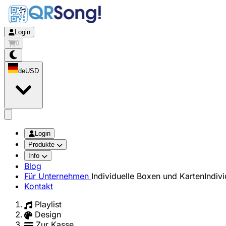
Login
0
de
USD
app.openMainMenu
Login
Produkte
Info
Blog
Für Unternehmen
Individuelle Boxen und Karten
Indiv
Kontakt
Playlist
Design
Zur Kasse