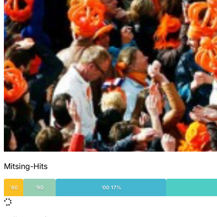
Mitsing-Hits
'80
'90
'00 17%