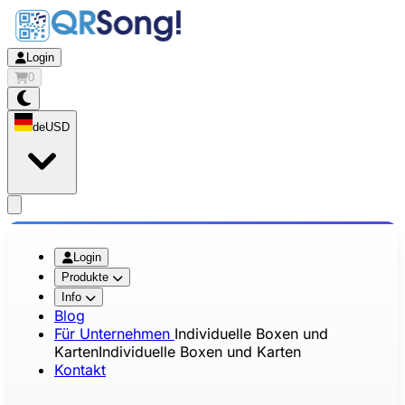
Login
0
de
USD
app.openMainMenu
Login
Produkte
Info
Blog
Für Unternehmen
Individuelle Boxen und
Karten
Individuelle Boxen und Karten
Kontakt