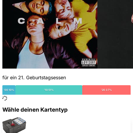
für ein 21. Geburtstagsessen
'00 10%
'10 51%
'20 37%
Wähle deinen Kartentyp