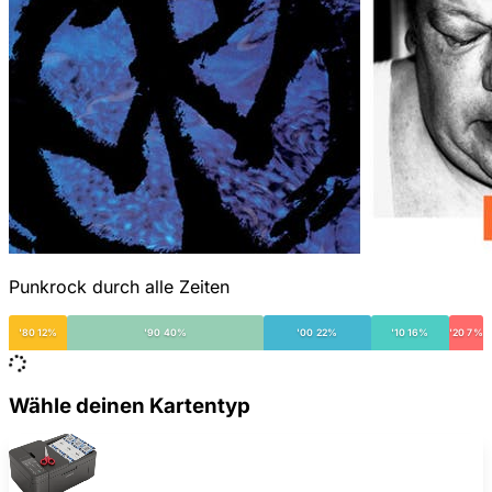
Punkrock durch alle Zeiten
'80 12%
'90 40%
'00 22%
'10 16%
'20 7%
Wähle deinen Kartentyp