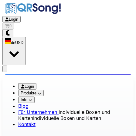
Login
0
de
USD
app.openMainMenu
Login
Produkte
Info
Blog
Für Unternehmen
Individuelle Boxen und
Karten
Individuelle Boxen und Karten
Kontakt