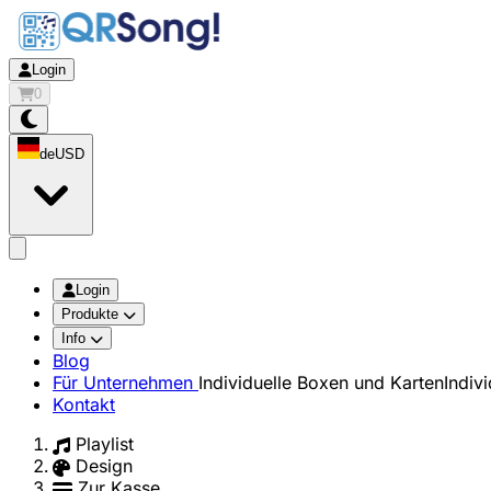
Login
0
de
USD
app.openMainMenu
Login
Produkte
Info
Blog
Für Unternehmen
Individuelle Boxen und Karten
Indiv
Kontakt
Playlist
Design
Zur Kasse