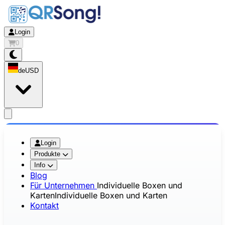
Login
0
de
USD
app.openMainMenu
Login
Produkte
Info
Blog
Für Unternehmen
Individuelle Boxen und
Karten
Individuelle Boxen und Karten
Kontakt