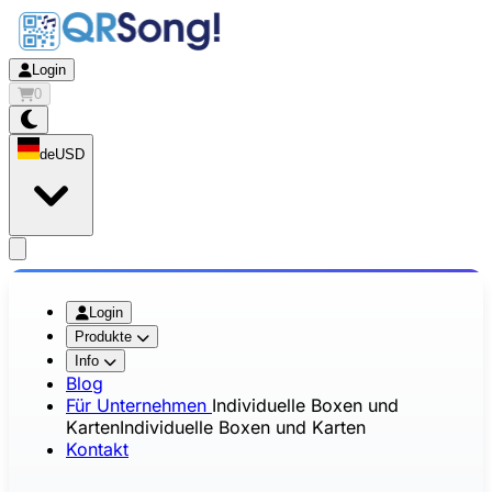
Login
0
de
USD
app.openMainMenu
Login
Produkte
Info
Blog
Für Unternehmen
Individuelle Boxen und
Karten
Individuelle Boxen und Karten
Kontakt