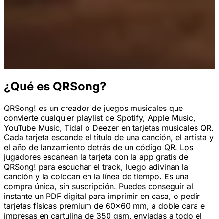
n
 nombre
El nombre del artista va aquí
Quevedo
rtista va
aquí
001
2026
2001
975
¿Qué es QRSong?
QRSong! es un creador de juegos musicales que
tulo de la
El título de la canción va aquí
NI BORRACHO
mian
convierte cualquier playlist de Spotify, Apple Music,
YouTube Music, Tidal o Deezer en tarjetas musicales QR.
nción va
sody
Cada tarjeta esconde el título de una canción, el artista y
aquí
el año de lanzamiento detrás de un código QR. Los
jugadores escanean la tarjeta con la app gratis de
QRSong! para escuchar el track, luego adivinan la
canción y la colocan en la línea de tiempo. Es una
compra única, sin suscripción. Puedes conseguir al
instante un PDF digital para imprimir en casa, o pedir
tarjetas físicas premium de 60x60 mm, a doble cara e
impresas en cartulina de 350 gsm, enviadas a todo el