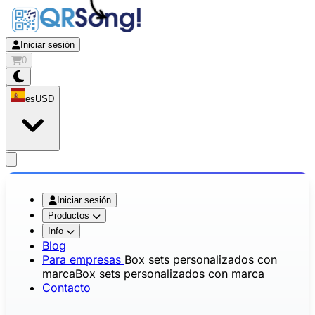
Iniciar sesión
0
es
USD
app.openMainMenu
Iniciar sesión
Productos
Info
Blog
Para empresas
Box sets personalizados con
marca
Box sets personalizados con marca
Contacto