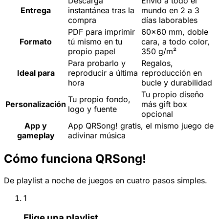
Descarga
Envío a todo el
Entrega
instantánea tras la
mundo en 2 a 3
compra
días laborables
PDF para imprimir
60x60 mm, doble
Formato
tú mismo en tu
cara, a todo color,
propio papel
350 g/m²
Para probarlo y
Regalos,
Ideal para
reproducir a última
reproducción en
hora
bucle y durabilidad
Tu propio diseño
Tu propio fondo,
Personalización
más gift box
logo y fuente
opcional
App y
App QRSong! gratis, el mismo juego de
gameplay
adivinar música
Cómo funciona QRSong!
De playlist a noche de juegos en cuatro pasos simples.
1
Elige una playlist