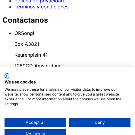
Política de privacidad
Términos y condiciones
Contáctanos
QRSong!
Box A3821
Keurenplein 41
1069CD Amsterdam
Países Bajos
We use cookies
info@qrsong.io
We may place these for analysis of our visitor data, to improve our
website, show personalised content and to give you a great website
CoC: 99311917
experience. For more information about the cookies we use open the
settings.
IVA: 8689.27.764.B.01
Accept all
Deny
© 2024
QRSong!
Todos los derechos reservados.
(v1.0.2)
Este sitio está protegido por reCAPTCHA y se
No, adjust