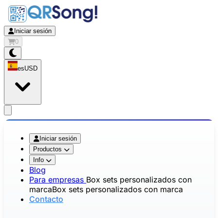
Iniciar sesión
0
es
USD
app.openMainMenu
Iniciar sesión
Productos
Info
Blog
Para empresas
Box sets personalizados con
marca
Box sets personalizados con marca
Contacto