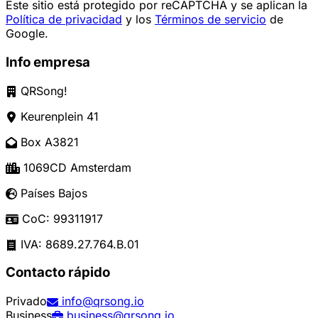
Este sitio está protegido por reCAPTCHA y se aplican la
Política de privacidad
y los
Términos de servicio
de
Google.
Info empresa
QRSong!
Keurenplein 41
Box A3821
1069CD Amsterdam
Países Bajos
CoC: 99311917
IVA: 8689.27.764.B.01
Contacto rápido
Privado
info@qrsong.io
Business
business@qrsong.io