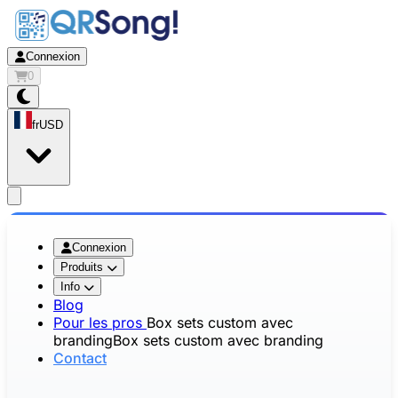
Connexion
0
fr
USD
app.openMainMenu
Connexion
Produits
Info
Blog
Pour les pros
Box sets custom avec
branding
Box sets custom avec branding
Contact