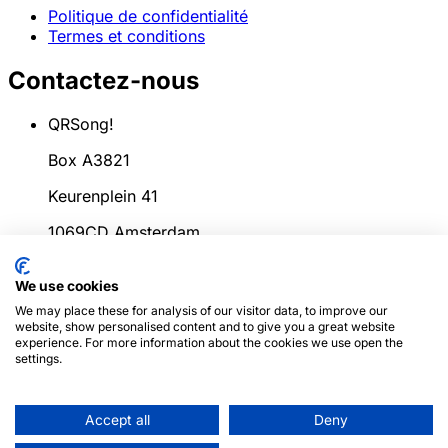
Politique de confidentialité
Termes et conditions
Contactez-nous
QRSong!
Box A3821
Keurenplein 41
1069CD Amsterdam
Pays-Bas
We use cookies
info@qrsong.io
We may place these for analysis of our visitor data, to improve our
website, show personalised content and to give you a great website
CoC: 99311917
experience. For more information about the cookies we use open the
settings.
TVA: 8689.27.764.B.01
Accept all
Deny
© 2024
QRSong!
Tous droits réservés. (v1.0.2)
Ce site
est protégé par reCAPTCHA et la
Politique de