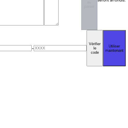
seront arrondis.
au
panier
Vérifier
Utiliser
-
le
maintenant
code