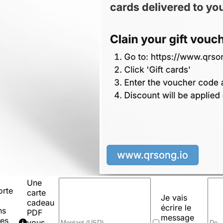
Une
orte
carte
Je vais
cadeau
écrire le
ns
PDF
message
res
vous