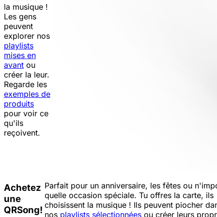
la musique !
Les gens
peuvent
explorer nos
playlists
mises en
avant
ou
créer la leur.
Regarde les
exemples de
produits
pour voir ce
qu'ils
reçoivent.
Parfait pour un anniversaire, les fêtes ou n'imp
Achetez
quelle occasion spéciale. Tu offres la carte, ils
une
choisissent la musique ! Ils peuvent piocher da
QRSong!
nos
playlists sélectionnées
ou créer leurs prop