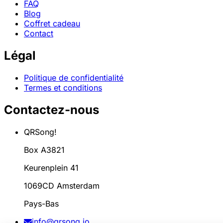
FAQ
Blog
Coffret cadeau
Contact
Légal
Politique de confidentialité
Termes et conditions
Contactez-nous
QRSong!
Box A3821
Keurenplein 41
1069CD Amsterdam
Pays-Bas
info@qrsong.io