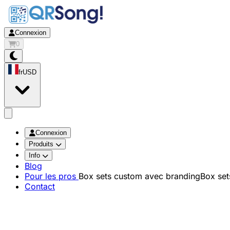
Connexion
0
fr
USD
app.openMainMenu
Connexion
Produits
Info
Blog
Pour les pros
Box sets custom avec branding
Box set
Contact