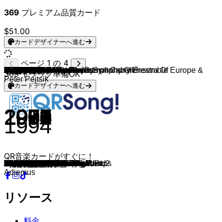
369
プレミアム品質カード
$51.00
カードデザイナーへ進む
ページ 1 の 4
Karl Jenkins, Adiemus Symphony Orchestra Of Europe &
Depeche Mode
The Police
Tina Turner
Billy Joel
Red Hot Chili Peppers
Toto
U2
The Beatles
The Beatles
The Beatles
The Beatles
John Lennon
Eagles
Boney M.
U2
Nick Straker
Toploader
David Bowie & Queen
Elton John
Van Halen
The Beatles
The Rolling Stones
Simon & Garfunkel
Aerosmith
Green Day
AC/DC
Uriah Heep
Phil Carmen
John Farnham
Oasis
Loggins & Messina
INXS
Green Day
TOTO
Phil Collins
ERA
Pink Floyd
Queen
Michael Jackson
Midnight Oil
Limp Bizkit
The Mamas & The Papas
The Beatles
Queen
Nirvana
Radiohead
ABBA
Nirvana
Kelly Clarkson
Nelly Furtado
Hoobastank
U2
Blur
The Beatles
Soft Cell
Barry Manilow
Queen
Queen
Queen
The Beatles
Queen
Freddie Mercury & Montserrat Caballé
U2
Bay City Rollers
Deep Purple
Led Zeppelin
Guns N' Roses
Dire Straits
Bonnie Tyler
Tears For Fears
Metallica
Golden Earring
John Miles
Queen
ABBA
Kansas
Falco
Fleetwood Mac
Journey
Opus
Geri Halliwell
The Alan Parsons Project
Alphaville
Michael Jackson
Styx
Bruce Springsteen
Don Henley
Evanescence
Bluejuice
Mr. Mister
Survivor
Ray Wilson & The Berlin Symphony Ensemble
Kool & The Gang
Eric Clapton
Foreigner
ABBA
Red Hot Chili Peppers
Sting & Cheb Mami
Michael Jackson
369
トラック準備OK
Peter Pejtsik
カードデザイナーへ進む
1990
1983
1989
1973
1999
1978
1984
1965
1966
1970
1968
1971
1976
1976
1983
1979
2000
1981
1983
1984
1966
1965
1968
1973
2005
1980
1971
1985
1986
1995
1971
1988
2009
1982
1989
1996
1979
1980
1982
1987
2003
1965
1968
1991
1993
1995
1977
1991
2004
2006
2003
2000
1997
1963
1981
1974
1975
1978
1974
1968
1979
1987
1987
1975
1970
1971
1991
1985
1983
1984
1991
1973
1976
1984
1974
1978
1998
1976
1981
1985
1983
1982
1984
1991
1980
1984
1984
2003
2009
1985
1985
2011
1980
1977
1977
1976
2006
1999
1987
1994
QR音楽カードがすぐに！
Enjoy The Silence
Every Breath You Take
The Best
Piano Man
Californication
Hold The Line
Pride
Yesterday
Eleanor Rigby
The Long And Winding Road
Hey Jude
Imagine
Hotel California
Daddy Cool
Sunday Bloody Sunday
A Walk In The Park
Dancing in the Moonlight
Under Pressure
I'm Still Standing
Jump
Yellow Submarine
Satisfaction
Mrs. Robinson
Dream On
American Idiot
Hells Bells
Lady In Black
On My Way In L.A.
You're The Voice
Wonderwall
Danny's Song
Never Tear Us Apart
21 Guns
Africa
Another Day In Paradise
Ameno
Another Brick in the Wall, Pt. 2
Another One Bites The Dust
Beat It
Beds Are Burning
Behind Blue Eyes
California Dreamin'
Back In The U.S.S.R.
The Show Must Go On
All Apologies
High And Dry
Knowing Me, Knowing You
Smells Like Teen Spirit
Since U Been Gone
Say It Right
The Reason
Beautiful Day
Song 2
She Loves You
Tainted Love
Mandy
Bohemian Rhapsody
Fat Bottomed Girls
Killer Queen
While My Guitar Gently Weeps
Don't Stop Me Now
Barcelona
With Or Without You
Bye Bye Baby
Child in Time
Stairway To Heaven
Civil War
Brothers In Arms
Total Eclipse of the Heart
Shout
Nothing Else Matters
Radar Love
Music
Radio Ga Ga
Waterloo
Dust In The Wind
Out Of The Dark
Go Your Own Way
Don't Stop Believin'
Live Is Life
It's Raining Men
Eye In The Sky
Big In Japan
Black Or White
Boat On The River
Born In The U.S.A.
The Boys Of Summer
Bring Me To Life
Broken Leg
Broken Wings
Burning Heart
The Carpet Crawlers
Celebration
Cocaine
Cold As Ice
Dancing Queen
Dani California
Desert Rose
Dirty Diana
Adiemus
リソース
料金