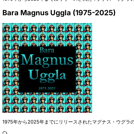
Bara Magnus Uggla (1975-2025)
1975年から2025年までにリリースされたマグナス・ウグ