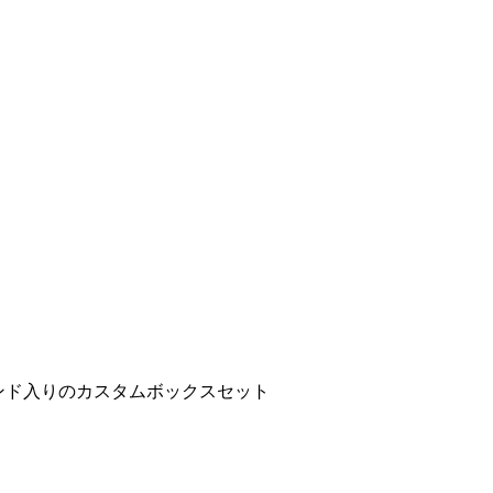
ンド入りのカスタムボックスセット