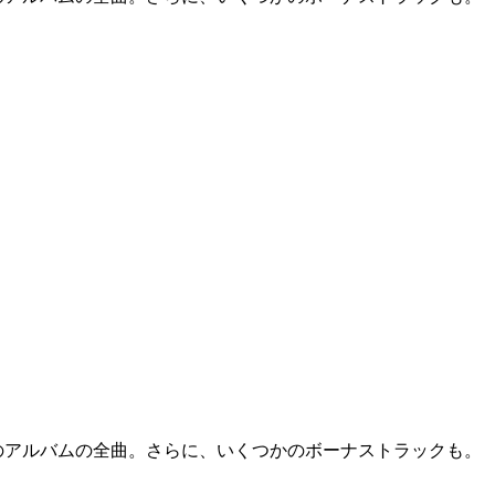
ラのアルバムの全曲。さらに、いくつかのボーナストラックも。