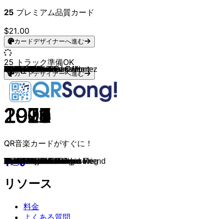
25
プレミアム品質カード
$21.00
カードデザイナーへ進む
25
トラック準備OK
Mo-Torres
Mo-Torres
SDP, Esther Graf & Montez
SDP
Bruno Mars
Coldplay
Hannah Montana
Montez
SDP & Prinz Pi
KAYEF
The Rembrandts
Randy Newman
Edith Whiskers
Billie Eilish
Saweetie & Doja Cat
Capital Cities
Queen
Coldplay
Andrew Gold
Wincent Weiss
Madeline Juno
Die Fantastischen Vier
Weezer
P!nk & Willow Sage Hart
Kontra K
カードデザイナーへ進む
2021
2025
2025
2019
2011
2005
2007
2025
2017
2018
1994
1995
2020
2024
2021
2011
1976
2014
1978
2021
2017
2018
2005
2021
2025
QR音楽カードがすぐに！
Strahlemann
es ist okay
Zusammen
Unikat
Count on Me
Fix You
True Friend
Wir tanzen den Regen weg
Echte Freunde
Musik
I'll Be There For You
You've Got a Friend in Me
Home
Birds Of A Feather
Best Friend
Safe And Sound
You're My Best Friend
A Sky Full of Stars
Thank You for Being a Friend
Wer wenn nicht wir
Für Immer
Zusammen feat. Clueso
My Best Friend
Cover Me In Sunshine
Die Besten bleiben
リソース
料金
よくある質問