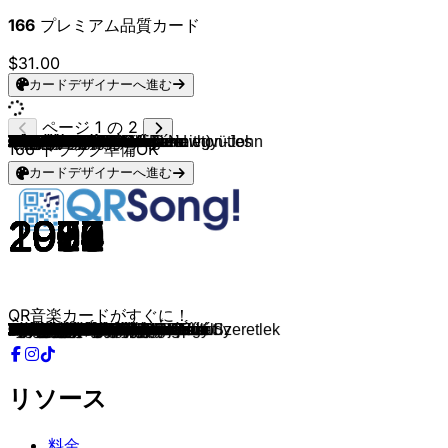
166
プレミアム品質カード
$31.00
カードデザイナーへ進む
ページ 1 の 2
Quimby
Péterfy Bori & Love Band
Tankcsapda
Hip Hop Boyz
Tankcsapda
Emergency House
Beatrice
Rapülök
Emergency House
Venus
Fish!
Kowalsky Meg A Vega
Bëlga
Lóci Játszik
Little Cow - kistehen
Biorobot
Omega
Bonanza Banzai
Honeybeast & Paulina
Irie Maffia & Fluor
Kerozin
MC Hawer / Tekknő
Kis Grófo
Republic
Fenyő Miklós & Hungária együttes
Pál Utcai Fiúk
Pál Utcai Fiúk
Napoleon Boulevard
Kispál és a Borz
HIPERKARMA
Elvis Presley
Matthew Wilder
The Rolling Stones
Jet
Queen
Bon Jovi
The Rembrandts
Belinda Carlisle
Run-D.M.C. (feat. Aerosmith)
Scissor Sisters
Elton John feat. Kiki Dee
Madonna
Army Of Lovers
Nice Little Penguins
The Cure
Bryan Adams
Green Day
Queen
AC/DC
Kate Yanai
Cher
Take That (feat. Lulu)
Eurythmics
Diana Ross
Dr. Alban
Backstreet Boys
Soul II Soul
Prince & The Revolution
The Pointer Sisters
ABBA
Gloria Gaynor
Right Said Fred
Aretha Franklin
Whitney Houston
The Pointer Sisters
ABBA
Depeche Mode
The B-52's
A-ha
Village People
Katrina & The Waves
Dexys Midnight Runners
Queen
John Travolta & Olivia Newton-John
Cyndi Lauper
House Of Pain
Ace Of Base
Texas
Michael Jackson
Billy Idol
Magna Cum Laude
Honeybeast
Wellhello
Ladanybene 27
Carson Coma
Csaknekedkislány
Parno Graszt
cserihanna
Hobo Blues Band
Bëlga
Prosectura
Cher
The Bangles
Guns N' Roses
Alice Cooper
Nirvana
AC/DC
Scorpions
The Cardigans
Fools Garden
166
トラック準備OK
カードデザイナーへ進む
2009
2007
2003
1996
2000
1995
1988
1992
1997
1999
2015
2014
2004
2016
2005
2013
1969
1989
2022
2020
2001
2002
2015
1995
1968
1991
1991
1988
1991
2024
1963
1983
1966
2003
1975
2000
1994
1987
1986
2006
1976
1983
1995
1994
1992
1985
1994
1980
1979
1991
1998
1993
1983
1980
1992
1997
1989
1986
1983
1979
1978
1992
1968
1987
1982
1976
1981
1989
1985
1979
1983
1982
1978
1978
1987
1992
1992
1999
1983
1981
2007
2014
2015
1998
2020
2015
2016
2023
1982
2015
2003
1991
1985
1989
1989
1991
1975
1991
1996
1995
QR音楽カードがすぐに！
Ajjajjaj
Hajolj Bele A Hajamba
Be Vagyok Rúgva
A Hegyekbe Fönn
Mennyország Tourist
Dübörög a ház
Azok A Boldog, Szép Napok
Lesz még rosszabb
Nyakig ér a holiday
Kockahas
Ne Is Figyelj Rám
Amilyen Hülye Vagy Én Úgy Szeretlek
Az A Baj
Nem Táncolsz Jobban
Feri elvitte a kabatom
Szembogár
Petróleum lámpa
Induljon a banzáj!
Tele a szívem
Pont olyan, mint rég
Nelly Az Elefánt
Mikor a vodka a fejembe száll
Mert a nézését, meg a járását
Szállj el kismadár
Csavard fel a szőnyeget
A Bál
Ilyen Egy Férfi
Júlia nem akar a földön járni
Szőkített nő
KICSIKE FÉNY
Devil In Disguise
Break My Stride
Paint It, Black
Are You Gonna Be My Girl
Bohemian Rhapsody
It's My Life
I'll Be There For You
Heaven Is A Place On Earth
Walk This Way
I Don't Feel Like Dancin'
Don't Go Breaking My Heart
Holiday
Give My Life
Flying
Friday I'm In Love
Summer Of '69
Basket Case
Another One Bites The Dust
Highway To Hell
Summer Dreamin'
Believe
Relight My Fire
Sweet Dreams
Upside Down
Sing Hallelujah!
Everybody
Back To Life
Kiss
Jump
Voulez-Vous
I Will Survive
Don't Talk Just Kiss
Think
I Wanna Dance with Somebody
I'm So Excited
Dancing Queen
Just Can't Get Enough
Love Shack
Take On Me
YMCA
Walking On Sunshine
Come On Eileen
Don't Stop Me Now
You're The One That I Want
Girls Just Want To Have Fun
Jump Around
All That She Wants
Summer Son
Billie Jean
Dancing With Myself
Szinezd ujra
A Legnagyobb Hős
Apuveddmeg
Kell Egy Ház...
Én még sohasem
Falábú nő
Már nem szédülök
Akinek én sok vagyok
Enyém, tied, miénk
Rendőrmunka
Szegény Ember Kézzel Nőz
The Shoop Shoop Song
Walk Like an Egyptian
Paradise City
Poison
Smells Like Teen Spirit
T.N.T.
Wind Of Change
Lovefool
Lemon Tree
リソース
料金