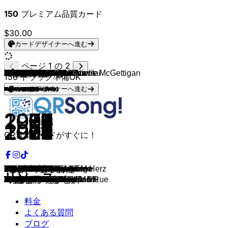
150
プレミアム品質カード
$30.00
カードデザイナーへ進む
ページ 1 の 2
Katrina & The Waves
Niamh Kavanagh
Johnny Logan
Johnny Logan
Anne-Marie David
Netta
Dana International
Charlotte Nilsson
Dima Bilan
KEiiNO
Nicole
Sandra Kim
Corinne Hermes
Izhar Cohan
Catherine Ferry
Lulu
Cliff Richard
Alexander Rybak
Wind
Roberto Bellarosa
Joan Franka
Hind
Ruth Jacott
Gigliola Cinquetti
Lenny Kuhr
Marie Myriam
Dana
Brotherhood of Man
Bucks Fizz
Herreys
Céline Dion
Toto Cutugno
Linda Martin
Secret Garden
Olsen Brothers
Sertab Erener
Loreen
Emmelie de Forest
Conchita Wurst
Måns Zelmerlöw
Marcha
Maywood
Willeke Alberti
Edsilia Rombley
Esther Hart
Linda Wagemakers
Kate Ryan
Tom Dice
Mocedades
Hadise
Sandie Shaw
Soraya
Loïc Nottet
Salvador Sobral
Robin Bengtsson
Madame Monsieur
Gina G
Kobi Marimi
Marija Šerifović
Duncan Laurence
Sanna Nielsen
Natasha St-Pier
Vicky Leandros
Urban Trad
Mekado
Ireen Sheer
Franco Battiato & Alice
Umberto Tozzi
Douwe Bob
Sieneke
Ben Cramer
Imaani
Paul Harrington & Charlie McGettigan
Séverine
Udo Jürgens
Jeangu Macrooy
OG3NE
3JS
Edsilia Rombley
Re-Union
Marlayne
Maxine & Franklin Brown
Maribelle
Maggie MacNeal
Sandra Reemer
Teach-In
Barbara Pravi
Tom Leeb
Amina
Lena Valaitis
Bacchelli
Antique
Mahmood
Hari Mata Hari
Tusse
Jamala
Måneskin
Joost Klein
Dion Cooper & Mia Nicolai
THE ROOP
150
トラック準備OK
カードデザイナーへ進む
Ireland (1st)
Luxembourg (1st)
Russia (2nd)
Norway (6th)
Germany (1st)
Belgium (1st)
Israel (1st)
The Netherlands (-)
The Netherlands (1st)
France (1st)
United Kingdom (1st)
Sweden (1st)
Switzerland (1st)
Italy (1st)
Ireland (1st)
Turkey (1st)
Sweden (1st)
Austria (1st)
Sweden (1st)
The Netherlands (5th)
The Netherlands (23th)
Belgium (-)
Belgium (4th)
France (13th)
United Kingdom (8th)
Serbia (1st)
The Netherlands (1st)
Sweden (3rd)
France (4th)
Germany (3rd)
Germany (6th)
The Netherlands (11th)
Monaco (1st)
The Netherlands (23rd)
The Netherlands (-)
The Netherlands (20th)
The Netherlands (8th)
The Netherlands (7th)
The Netherlands (13th)
The Netherlands (1st)
France (2nd)
France (-)
Germany (2nd)
Spain (14th)
Greece (3rd)
Sweden (14th)
Italy (1st)
The Netherlands (-)
The Netherlands (-)
Lithuania (8th)
1997
1987
1980
2018
1998
1999
1983
1976
1969
1968
2009
1987
2013
2012
1993
1964
1970
1976
1995
2000
2013
1990
1998
2003
2000
2010
1973
2009
1967
2009
2017
2017
2019
1972
2003
1984
1987
2010
1973
1998
1994
1966
2017
2011
1980
1976
1991
2019
2006
2016
1993
1973
2006
2019
1982
1986
1978
2008
1969
1977
1981
1984
1988
1990
1992
2003
2012
2014
2015
1987
1994
2006
2015
2018
1996
2007
2019
2014
2001
1994
1978
2016
1971
2021
2007
2004
1999
1996
1984
1975
2021
2020
1981
1981
2001
2021
2021
2024
2023
2021
QR音楽カードがすぐに！
Love Shine a Light
Hold Me Now
What's Another Year
Toy
Diva
Take Me to Your Heaven
Si la vie est cadeau
1 2 3
Boom Bang A Bang
Congratulations
Fairytale
Lass die Sonne in dein Herz
Love Kills
You And Me
Vrede
Non ho l'età
All Kinds Of Everything
Save your Kisses for Me
Nocturne
Fly on the Wings of Love
Only Teardrops
Ik wil alles met je delen
Hemel & Aarde
One More Night
No Goodbyes
Me And My Guitar
Eres Tú
Düm tek tek
Puppet On A String
La noche es para mi
Amar Pelos Dois
I Can´t Go On
Home
Après toi
Sanomi
I Treni Di Tozeur
Gente Di Mare
Ik Ben Verliefd
De Oude Muzikant
Where Are You
Rock'n'Roll Kids
Merci Chérie
Lights and Shadows
Never Alone
Amsterdam
The Party's Over
Le dernier qui a parlé
Soldi
Lejla
1944
リソース
In Your Eyes
Tu te reconnaîtras
Never Let You Go
Spirit in the Sky
Ein bißchen Frieden
J'aime la vie
A-Ba-Ni-Bi
Your Heart Belongs To Me
De Troubadour
L'oiseau et l'enfant
Making Your Mind Up
Diggi-Loo Diggi-Ley
Ne Partez Pas Sans Moi
Insieme: 1992
Why Me?
Every Way That I Can
Euphoria
Rise Like a Phoenix
Heroes
Rechtop In De Wind
Waar Is De Zon
Je t'adore
Rhythm Inside
Mercy
Ooh Aah... Just A Little Bit
Molitva
Arcade
Undo
Je n'ai que mon âme
Wir geben 'ne Party
Feuer
Slow Down
Un Banc, Un Arbre, Une Rue
Birth Of A New Age
On Top Of The World
Without You
One Good Reason
De Eerste Keer
Ik Hou Van Jou
Ding-A-Dong
Voilà
Mon alliée
Johnny Blue
Y Solo Tú
Die for You
Voices
Zitti E Buoni
Europapa
Burning Daylight
Discoteque
料金
よくある質問
ブログ