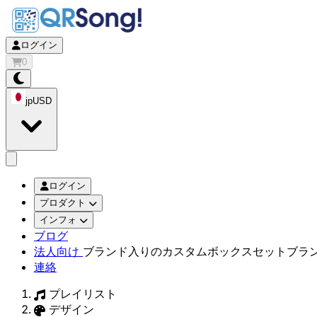
ログイン
0
jp
USD
app.openMainMenu
ログイン
プロダクト
インフォ
ブログ
法人向け
ブランド入りのカスタムボックスセット
ブラ
連絡
プレイリスト
デザイン