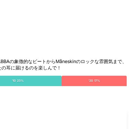
しもう！ABBAの象徴的なビートからMåneskinのロックな雰囲気まで、
たの耳に届けるのを楽しんで！
'10 23%
'20 17%