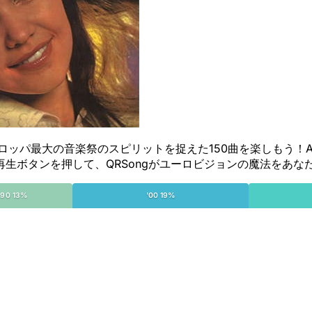
Edition)」で、ヨーロッパ最大の音楽祭のスピリットを捉えた150曲を楽
生ボタンを押して、QRSongがユーロビジョンの魔法をあな
'90 13%
'00 19%