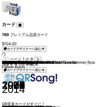
カード
789
プレミアム品質カード
$104.00
カードデザイナーへ進む
ページ 1 の 8
Bibi und Tina, Peter Plate & Ulf Leo Sommer
Lina Larissa Strahl, Peter Plate & Ulf Leo Sommer [feat.
Bibi und Tina, Peter Plate & Ulf Leo Sommer
Bibi und Tina, Peter Plate & Ulf Leo Sommer
Bibi und Tina, Peter Plate & Ulf Leo Sommer
Bibi und Tina, Peter Plate & Ulf Leo Sommer
Roy Orbison
Neil Diamond
Ray Charles
Nancy Sinatra
Chuck Berry
Paul Anka
Frank Sinatra
Bobby Darin
TOTO
Tina Turner
Patrick Hernandez
Boys Town Gang
John Travolta & Olivia Newton-John
Jermaine Jackson
Bronski Beat
Sandra
Freddie Mercury
Lynyrd Skynyrd
Coldplay
Perfect Perspectives
Coldplay
AnnenMayKantereit
AnnenMayKantereit, Giant Rooks
AnnenMayKantereit
AnnenMayKantereit
AnnenMayKantereit
AnnenMayKantereit
AnnenMayKantereit
The Beatles
Bon Jovi
Bon Jovi
Bon Jovi
Bon Jovi
JEREMIAS
JEREMIAS
JEREMIAS
JEREMIAS
JEREMIAS
Provinz, MAJAN & JEREMIAS
JEREMIAS
Provinz & Casper
Provinz
Provinz
Provinz & Nina Chuba
Provinz
Provinz
Provinz
Provinz
Provinz
Provinz
Provinz
Provinz
Provinz
Provinz
Provinz
Provinz
Provinz
Provinz
Provinz
Provinz
Provinz
Provinz
Provinz
Provinz
Provinz & Danger Dan
Provinz
Provinz
Provinz
Provinz
The Cranberries
Guns N' Roses
Guns N' Roses
Scorpions
Ben E. King
Matthew Wilder
Red Hot Chili Peppers
Creedence Clearwater Revival
Men At Work
Tiffany
Michael Jackson
Bobby McFerrin
Earth, Wind & Fire
Cher
ABBA
Queen
Bloodhound Gang
Spin Doctors
ABBA
Lou Bega
Bee Gees
Village People
Michael Jackson
Udo Jürgens
La Bouche
789
トラック準備OK
Fabian Buch]
カードデザイナーへ進む
2014
2017
2017
2017
2017
1964
1969
1961
1966
1958
1963
1964
1958
1982
1984
1978
1982
1978
1984
1984
1985
1993
1974
2002
2022
2016
2018
2019
2020
2020
2018
2022
2023
1968
1988
2000
1987
1989
2023
2020
2022
2023
2023
2021
2025
2022
2022
2022
2022
2022
2021
2021
2021
2021
2019
2019
2019
2020
2020
2020
2020
2020
2020
2022
2022
2022
2022
2022
2022
2022
2022
2022
2024
2025
2001
1987
1991
1991
1962
1983
2006
1971
1981
1987
1987
1988
1978
1998
1975
1986
1999
1991
1978
1999
1976
1978
1982
1974
1995
2014
QR音楽カードがすぐに！