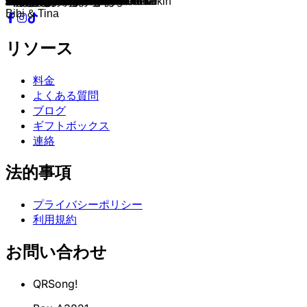
Big Bang
Was würdest du tun?
Wunder
Ihr deutschen Mädchen seid so
Elf Gewinner
Oh, Pretty Woman
Sweet Caroline
Hit the Road Jack
These Boots Are Made For Walkin'
Johnny B. Goode
Put Your Head On My Shoulder
Fly Me To The Moon
Splish Splash
Africa
What's Love Got To Do With It
Born to Be Alive
Can't Take My Eyes Off You
You're The One That I Want
When the Rain Begins to Fall
Smalltown Boy
Maria Magdalena
Living On My Own
Sweet Home Alabama
The Scientist
A Sky Full of Stars
Everglow
Nur wegen dir
Tom's Diner
Aufgeregt
Vergangenheit
Sieben Jahre
3 Tage am Meer
Du tust mir nie mehr weh
Hey Jude
Blood On Blood
It's My Life
Never Say Goodbye
I'll Be There For You
Verrückt
mit mir
Unique
Goldmund
97
Liebe zu dritt
trust
Betäub mich
Verschwendung
Zwei Menschen
Zorn & Liebe
Spring
Zimmer
22 Jahre
Ich will dich wiedersehen
Großstadt
Wenn die Party vorbei ist
Neonlicht
Zu jung
Verlier Dich
Nur Freunde
Mach Platz!
Chaos
Nur bei Dir
Ich baute Dir Amerika
Tinnitus
Robin Skit
Weit weg
Alles gut keine Angst
Sara
Diese Nacht
Unsere Bank
Intro
Verrate deine Freunde
Pazifik
Fernweh
Analyse
Welcome To The Jungle
Don't Cry
Wind of Change
Stand By Me
Break My Stride
Charlie
Have You Ever Seen The Rain
Down Under
I Think We're Alone Now
Man in the Mirror
Don't Worry, Be Happy
September
Believe
SOS
A Kind Of Magic
The Bad Touch
Two Princes
Thank You For The Music
Mambo No.5
You Should Be Dancing
Y.M.C.A.
P.Y.T.
Griechischer Wein
Be My Lover
Bibi & Tina
リソース
料金
よくある質問
ブログ
ギフトボックス
連絡
法的事項
プライバシーポリシー
利用規約
お問い合わせ
QRSong!