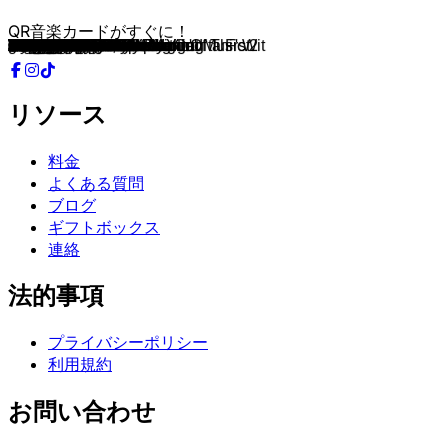
QR音楽カードがすぐに！
Shook Ones, Pt. II
Still D.R.E.
Juicy
C.R.E.A.M.
N.Y. State of Mind
Hate It Or Love It
Nuthin' But a 'G' Thang
Changes
Regulate
King Kunta
Lose Yourself
Ms. Fat Booty
Ni**as In Paris
Hypnotize
Survival of the Fittest
What's The Difference
93 'Til Infinity
Forgot About Dre
Electric Relaxation
Gangsta's Paradise
Protect Ya Neck
Full Clip
It Was A Good Day
Runaway
Scenario
Twinz
Through The Wire
Dear Mama
Gin And Juice
Ms. Jackson
No Role Modelz
Stan
Straight Outta Compton
Money Trees
4th Chamber
1Train
California Love
m.A.A.d city
They Reminisce Over You
Many Men
Sing About Me, I'm Dying Of Thirst
The Next Episode
HUMBLE.
Till I Collapse
I Got 5 On It
Can I Kick It?
goosebumps
Ante Up
Runnin'
Sing For The Moment
The Message
Above The Clouds
All Caps
Hit 'Em Up
Dance with the Devil
Break Ya Neck
Mama Said Knock You Out
God's Plan
Nas Is Like
In Da Club
Step into a World
Dead Presidents II
Homecoming
2 Of Amerikaz Most Wanted
ATLiens
Da Mystery of Chessboxin'
99 Problems
Daylight
Shimmy Shimmy Ya
Devil In A New Dress
Doomsday
Flava in Ya Ear Remix
Gimme the Loot
POWER
Jump Around
Ready or Not
Doag
No Diggity
Otis
Pound Cake / Paris Morton Music 2
Renegade
Nice For What
Swimming Pools
The World Is Yours
Keep Ya Head Up
Wu-Tang Clan Ain't Nuthing ta F' Wit
DNA.
Big Poppa
Put It On
Paid In Full
Exhibit C
F**kin' Problems
Heart Of The City
Ice Cream
Work It
Keep Their Heads Ringin'
Mathematics
Me Against The World
Numb / Encore
Brooklyn Zoo
リソース
料金
よくある質問
ブログ
ギフトボックス
連絡
法的事項
プライバシーポリシー
利用規約
お問い合わせ