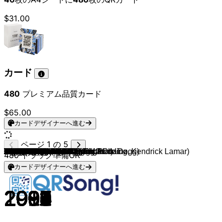
$31.00
カード
480
プレミアム品質カード
$65.00
カードデザイナーへ進む
ページ 1 の 5
Mobb Deep
Dr. Dre & Snoop Dogg
The Notorious B.I.G.
Wu-Tang Clan
Nas
The Game & 50 Cent
Snoop Dogg & Dr. Dre
2Pac & Talent
Warren G & Nate Dogg
Kendrick Lamar
Eminem
Mos Def
JAY-Z, Kanye West
The Notorious B.I.G.
Mobb Deep
Dr. Dre
Souls Of Mischief
Dr. Dre & Eminem
A Tribe Called Quest
Coolio
Wu-Tang Clan
Gang Starr
Ice Cube
Kanye West
A Tribe Called Quest
Big Pun (feat. Fat Joe)
Kanye West
2Pac
Snoop Dogg & Daz Dillinger
Outkast
J. Cole
Eminem & Dido
N.W.A.
Kendrick Lamar & Jay Rock
GZA
A$AP Rocky
2Pac (feat. Dr. Dre)
Kendrick Lamar & MC Eiht
Pete Rock & C.L. Smooth
50 Cent
Kendrick Lamar
Dr. Dre (feat. Snoop Dogg, Nate Dogg)
Kendrick Lamar
Eminem & Nate Dogg
Luniz
A Tribe Called Quest
Travis Scott
M.O.P.
The Pharcyde
Eminem
Grandmaster Flash
Gang Starr
Madvillain
2Pac
Immortal Technique
Busta Rhymes
LL COOL J
Drake
Nas
50 Cent
KRS-One
JAY-Z
Kanye West (feat. Chris Martin)
2Pac
Outkast
Wu-Tang Clan
JAY-Z
Aesop Rock
Ol' Dirty Bastard
Kanye West
MF DOOM
Craig Mack
The Notorious B.I.G.
Kanye West
House Of Pain
Fugees
Great Minds
Blackstreet
JAY-Z, Kanye West & Otis Redding
Drake
JAY-Z
Drake
Kendrick Lamar
Nas
2Pac
Wu-Tang Clan
Kendrick Lamar
The Notorious B.I.G.
Big L
Eric B. & Rakim
Jay Electronica
A$AP Rocky (feat. Drake, 2 Chainz, Kendrick Lamar)
JAY-Z
Raekwon
Missy Elliott
Dr. Dre
Mos Def
2Pac
Linkin Park & JAY-Z
Ol' Dirty Bastard
480
トラック準備OK
カードデザイナーへ進む
1995
1999
1994
1993
1994
2005
1992
1998
1994
2015
2002
1999
2011
1997
1995
1999
1993
1999
1993
1996
1992
1999
1992
2010
1992
1998
2004
1995
1993
2001
2014
2001
1988
2012
1995
2013
1995
2012
1992
2003
2012
2000
2017
2002
1995
1990
2016
2000
1995
2002
1982
1998
2004
1996
2001
2001
1990
2018
1999
2003
1997
1996
2007
1996
1996
1993
2003
2001
1995
2010
1999
1994
1994
2010
1992
1996
2013
1996
2011
2013
2001
2018
2012
1994
1993
1993
2017
1994
1994
1987
2009
2013
2001
1995
2002
1995
1999
1995
2004
1995