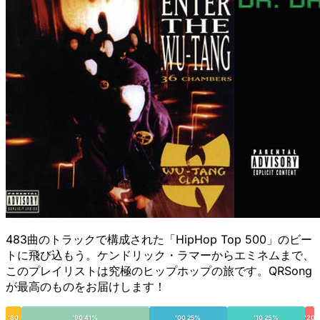
483曲のトラックで構成された「HipHop Top 500」のビー
トに飛び込もう。ケンドリック・ラマーからエミネムまで、
このプレイリストは究極のヒップホップの旅です。QRSong
が最高のものをお届けします！
'80
'90 41%
'00 25%
'10 25%
'20