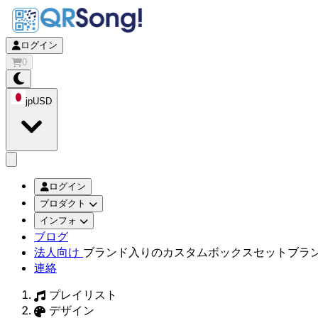
ログイン
0
jp
USD
app.openMainMenu
ログイン
プロダクト
インフォ
ブログ
法人向け
ブランド入りのカスタムボックスセット
ブラ
連絡
プレイリスト
デザイン