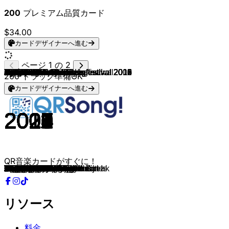
200
プレミアム品質カード
$34.00
カードデザイナーへ進む
ページ 1 の 2
Chappell Roan
Djamila & Jolijn
Djamila
Djamila
Djamila
Djamila
Djamila
Djamila
Djamila
Djamila
Djamila
Djamila
Djamila
Djamila
Djamila
Djamila
Djamila
Djamila
Djamila
Finalisten Junior Songfestival 2010
Finalisten Junior Songfestival 2011
Anna & Senna
Finalisten Junior Songfestival 2009
Rachel
Mano
Femke
Lisa, Amy & Shelley
Finalisten Junior Songfestival 2013
Mylène & Rosanne
Finalisten Junior Songfestival 2012
Marissa
Julia Van Bergen
Sarah & Julia
4LIFE
Kim
Finalisten Junior Songfestival 2015
Loeki
Anne & Anique
Finalisten Junior Songfestival 2014
Cheyenne & Mayleen
Chelsea
Finalisten Junior Songfestival
Suze
KISSES & Junior Songfestival
Kika Wilschut
Nohr
Zanna
Ralf
Mainstreet
Kim
Donny
Beau & Junior Songfestival
Amy
Roel Felius
Melle
Tate McRae
Douwe Bob & MEAU
MEAU
Suzan & Freek
Suzan & Freek
Suzan & Freek
Suzan & Freek
Suzan & Freek
Suzan & Freek
Suzan & Freek
Suzan & Freek
Suzan & Freek
Suzan & Freek
Suzan & Freek
Suzan & Freek
Bea and her Business
Bea and her Business
Bea and her Business
Dylan
Dylan
Dylan
Dylan
Dylan & Bastille
Dylan
Dylan
Dylan
Hybrid Minds & Dylan
Dylan
Dylan
Dylan
Dylan
Dylan
Dylan
Dylan
Dylan
Dylan
Dylan
Dylan
Dylan
Dylan & Perto
Dylan
Dylan
Taylor Swift
Lady Gaga
Lady Gaga
200
トラック準備OK
カードデザイナーへ進む
2025
2019
2019
2017
2017
2017
2017
2017
2017
2017
2017
2017
2017
2017
2017
2017
2019
2018
2018
2010
2011
2010
2009
2011
2010
2012
2007
2013
2013
2012
2008
2014
2013
2015
2013
2015
2013
2014
2014
2009
2014
2007
2014
2016
2007
2015
2007
2009
2013
2015
2010
2015
2015
2003
2012
2025
2025
2023
2021
2021
2021
2021
2021
2021
2021
2021
2021
2021
2021
2021
2024
2023
2024
2024
2025
2022
2022
2023
2022
2021
2022
2021
2022
2022
2022
2022
2022
2022
2022
2019
2019
2019
2019
2019
2019
2022
2022
2025
2009
2010
QR音楽カードがすぐに！
The Subway
Niemand Weet
Wild
Misfits
Brickwall
Break My Heart Just A Little
All I Have
Blood
Sometimes
Breathe
Silhouette
Smalltalk
Invisible
Stronger Than Fear
Potato
Who Knows
Bad Habit
Bubblegum
I Love It Loud
Famous
Yeah! Yeah!
My Family
Morgen Is Vandaag
Ik Ben Een Teenager
Ga Niet Meer Weg
Tik Tak Tik
Adem In Adem Uit
Glitter En Glamour
Double Me
JSF Party
1 Dag
Around
Live Life
You Will Know My Name
Ik Ben Verliefd
Living Our Dream
Gewoon In Love
Dromen
Connected
Druk, Druk, Druk
Waarom
Laat Ons Zijn Wie We Zijn
Holiday
Kisses & Dancin'
Dansen
Ik Ben Mezelf
Zeg Me Wereld
Click Clack
Mind Is Blown
Digidoe
Showbizzz
De Wind
Boom Boom
Mijn Ogen Zeggen Alles
Dromen
Sports car
Nog Even Blijven
Dat Heb Jij Gedaan
Dromen In Kleur
Tussen Jou & Mij
Goud
Lichtje Branden
Onderweg Naar Later
Tenminste Geleefd
Buiten
Weg Van Jou
Allermeest
De Overkant
Niet Meer Van Mij
Blind Misschien
Safety Net
Born To Be Alive
The scientist
The Alibi
Bad
No Romeo
Girl Of Your Dreams
Liar Liar
Nineteen
You're Not Harry Styles
Someone Else
Blame You
Nothing Lasts Forever
Blue
Lovestruck
Blisters
Treat You Bad
The Greatest Thing
Home Is Where The Heart Is
Sour Milk
Bad Bitches Beat Heartbreak
Masquerade
Drinking About You
IKWYDLN
Sour Milk
Alone
Live Without It
The Fate of Ophelia
Bad Romance
Alejandro
リソース
料金