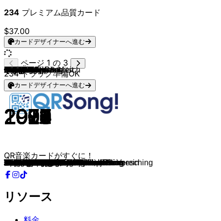
234
プレミアム品質カード
$37.00
カードデザイナーへ進む
ページ 1 の 3
Höhner
Paveier
Höhner
Bläck Fööss
Klüngelköpp
Lugatti & 9ine
Brings
Brings
Brings
Querbeat
Brings
AnnenMayKantereit
Marc Eggers & Mitsch
Cat Ballou
Brings
Brings
Domstürmer
Domstürmer
Bläck Fööss
Querbeat
Kasalla
Bläck Fööss
Miljö
Brings
Bläck Fööss
Querbeat
Querbeat
Miljö
Miljö
Cat Ballou
Kasalla
Miljö
Kuhl un de Gäng
Lupo
Miljö
Rockemarieche
Kempes Feinest
Fiasko
Fiasko
Klüngelköpp
Querbeat
Cat Ballou
Räuber
Miljö
Kasalla
Klüngelköpp
Hanak
Kasalla
Bläck Fööss
Cat Ballou
Kasalla
Fabi
Cat Ballou
Cat Ballou
Brings
Querbeat
Brings
Querbeat
Paveier
Kasalla
Räuber
Brings
Räuber
Kasalla
Querbeat
Querbeat
Höhner
Cat Ballou
Domstürmer
Kasalla
Brings
Querbeat
Räuber
Brings
BAP
Kasalla
Cöllner
Bläck Fööss
Brings
Höhner
Lupo
Paveier
Bläck Fööss
Klüngelköpp
Paveier
Bläck Fööss
Stadtrand
Klüngelköpp
Räuber
Höhner
Kuhl un de Gäng
Funky Marys
Brings
Paveier
Funky Marys
Fiasko
Funky Marys
LA MÄNG
Cat Ballou
Bläck Fööss
234
トラック準備OK
カードデザイナーへ進む
2003
2016
2005
1973
2010
2024
2013
2011
2004
2010
2007
2019
2024
2023
2005
2007
2012
2011
2010
2014
2014
2006
2015
2011
1973
2016
2016
2017
2015
2020
2012
2016
2015
2017
2019
2016
2019
2019
2017
2013
2017
2013
2017
2018
2017
2018
2008
2013
2000
2014
2014
2020
2015
2018
2004
2012
2007
2016
2016
2015
1993
2020
1993
2012
2015
2012
1998
2018
2015
2017
2013
2016
1998
2007
1981
2012
2013
1978
2015
1992
2015
2019
2002
2017
1997
2010
2019
2016
2015
2011
2018
2014
2008
2000
2018
2020
2008
2016
2013
1996
QR音楽カードがすぐに！
Viva Colonia
Leev Marie
Wenn nicht jetzt, wann dann?
Mer losse d'r Dom in Kölle
Stääne
Klaaf
Kölsche Jung
Dat is geil
Poppe, Kaate, Danze
Colonia Tropical
Halleluja
Tommi
Kölle
Gute Zeit
Man müsste noch mal 20 sein
Nur nicht aus Liebe weinen
Meine Liebe, meine Stadt, mein Verein
Mach dein Ding
Mir han e Hätz für Kölle
Nie mehr Fastelovend
Alle Jläser huh
Mir sin die Weltmeister vum Rhing
Su lang die Leechter noch brenne
Du Bes Kölle
En Unserem Veedel
Dä Plan
Wenn uns keiner süht
Kölsch statt Käsch
Su lang die Leechter noch brenne
Heimweh
Pirate
Wolkeplatz
Ich han dä Millowitsch jesinn
För die Liebe nit
Einer för alle
Ich han dat Marieche jebütz
Verbeeje
Immer wenn et Naach weed
Schwerelos
Jedäuf met 4711
Guten Morgen Barbarossaplatz
Hück steiht de Welt still
Für die Iwigkeit
Schöckelpääd
Mer sin Eins
1000 Näächte
Haifischzahn
Immer noch do
Unsere Stammbaum
Die Stääne stonn joot
Kumm mer lääve
Aanjekumme
Immer immer widder
Mer fiere et Levve
Su lang mer noch am Lääve sin
Stonn op un danz
Eifel
Hück oder nie
Kumm Mädche danz
Stadt met K
Denn wenn et Trömmelche jeht
Mir singe Alaaf!
Op dem Maat
Home es wo d'r Dom es
Tschingderassabum
Stonn op un danz
Mer stonn zo dir, FC Kölle
Su noh bei Dir su joot
Ohne Dom ohne Rhing ohne Sunnesching
Künning vun Kölle
Kölsche Jung
Das Leben gibt heut einen aus
Kölsches Bloot
Riesenkamell
Verdamp lang her
Stäänefleejer
Die Nummer 1 vom Rhein
Ich han 'nen Deckel
Jeck Yeah!
Hey Kölle du bes e Jeföhl
Jespenster
Sieben Nächte lang in Amsterdam
Du
Bella Ciao
Dat jeiht vorbei
Samba Em Veedel.
Halver Aach
Wo die Stääne sin
Dat es Heimat
Carneval
Loss mer springe
D.A.N.Z.E.
Mama, wir danken dir
Mir sin Kölsche us Kölle am Rhing
En Woch lang wach
Leed för Dich
Ich brauch kein Cabrio
Et Köbesleed
König
Anita
リソース
料金