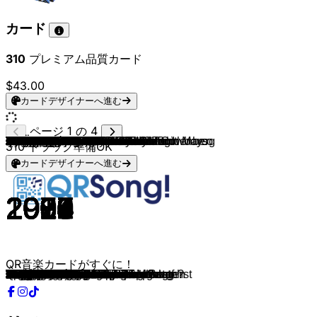
カード
310
プレミアム品質カード
$43.00
カードデザイナーへ進む
ページ 1 の 4
Tobee
Die Zipfelmützen & Partynator
Kerstin Ott
Die Atzen
Andreas Gabalier
Die Kolibris
DJ Ötzi
Eiffel 65
Lady Gaga
Lou Bega
Luis Fonsi & Daddy Yankee
Markus Becker & Die Mallorca Cowboys
Michel Teló
Peter Wackel
Pharrell Williams
PSY
Puhdys
Pur
Pur
Pur
Village People
Markus Becker
Die Draufgänger & Lorenz Büffel
Markus Becker
Markus Becker
David Hasselhoff
Lorenz Büffel
Mickie Krause & KO&KO
DJ Ötzi
Höhner
Die Draufgänger
Klaus Lage
Ina Colada
Honk! & Isi Glück
Julian Sommer & Mia Julia
Julien Bam
Kings of Günter
Almklausi
Killermichel
Dorfrocker & Kings of Günter
Kings of Günter
Mickie Krause
Buddy
Tim Toupet
Querbeat
Geier Sturzflug
Fäaschtbänkler
Malle Anja, Mia Julia
Roland Kaiser & Maite Kelly
Otto Waalkes
Dorfrocker
Mickie Krause & Chaos Team
Andreas Gabalier & Harris & Ford
Levi Heron
Mountain Crew
Axel Fischer & Cora Von dem Bottlenberg
Vincent Gross
Oimara
Luca-Dante Spadafora
Roger Whittaker
Christian Steiffen
The Proclaimers
Tobee
DJ Apres Ski
Libero 5
DJ Redblack & Stereoact
Die Flippers
Chaos Team & Bibi und Tina
Frenzy
Icona Pop & Charli xcx
Der Partycrasher
Killermichel & Selina
Der Zipfelbube, Almklausi & Magic Marco
The Flirts
Fancy
CYRIL
Sean Paul
STEVIO & LEZA
Jennifer Rush & Stereoact
Hot Water
Nina Chuba & Juju
The Weeknd & Ariana Grande
Glee Cast & Olivia Newton-John
Vicky Leandros & Stereoact
Connie Francis & Stereoact
De Randfichten
Luis Fonsi & Demi Lovato
Rednex
Dynoro
Men At Work
Tones And I
Ben Zucker & Thorsten Brötzmann
Shaboozey
Cascada & Maurice West
Basshunter
DJ Herzbeat & Clowns & Helden
EYJA
Paveier
Die Toten Hosen
Helene Fischer
310
トラック準備OK
カードデザイナーへ進む
2017
2007
2018
2009
2015
1998
2000
1999
2008
1999
2017
2007
2012
2015
2013
2012
1976
1999
1999
1999
1978
2020
2018
2018
2008
2017
2016
2010
2009
2005
2018
1984
2016
2023
2023
2018
2024
2022
2023
2024
2023
2019
2003
2009
2014
1984
2016
2022
2014
1993
2019
2016
2016
2025
2020
2008
2023
2024
2023
1987
2013
1988
2007
2015
2009
2023
2009
2020
2024
2012
2024
2025
2025
1984
1984
2023
2012
2024
1984
2010
2022
2021
2010
2021
2022
2012
2019
2000
2018
1981
2019
2018
2024
2005
2006
2024
2020
2016
2012
2013
QR音楽カードがすぐに！
Helikopter 117
Steh´ auf, wenn du auf Zwerge stehst
Regenbogenfarben
Das geht ab
Hulapalu
Die Hände Zum Himmel
Hey Baby
Blue
Poker Face
Mambo No.5
Despacito
Das rote Pferd
Ai Se Eu Te Pego
Die Nacht von Freitag auf Montag
Happy
Gangnam Style
Alt wie ein Baum
Party Mix I
Party Mix II
Party Mix III
Y.M.C.A.
Ale Ale Aleksandra
Johnny Deere
Fliegerlied
Hörst du die Regenwürmer husten?
Do the Limbo Dance
Johnny Däpp
Schatzi Schenk Mir Ein Foto
Sweet Caroline
Wenn nicht jetzt, wann dann?
Cordula Grün
1000 und 1 Nacht
Die Gummibärenbande
Delfin
Peter Pan
Mach die Robbe
Hast Du Saufen mal probiert?
Ich war noch niemals in den Bergen
Quellkartoffel un Dupp Dupp
Spaghetti Polonaise
Hey wir woll'n die Eisbärn sehn
Eine Woche wach
Ab in den Süden
So ein schöner Tag
Nie mehr Fastelovend
Pure Lust am Leben
Can You English Please
Der Zug hat keine Bremse
Warum hast Du nicht nein gesagt
Wir haben Grund zum Feiern
Engelbert Strauss
Wir sind die Kinder vom Süderhof
Hulapalu
The Glen
Octopus
Amsterdam
Ouzo
Wackelkontakt
Mädchen auf dem Pferd
Ein bisschen Aroma
Ich fühl' mich Disco
I'm Gonna Be
Lotusblume
Eine Insel mit zwei Bergen
Der ganze Bus muss Pipi
Sarà Perché Ti Amo
Wir sagen danke schön
Bibi und Tina Lied
Ameise
I Love It
Auf zum Karneval
Gute Laune
Tretboot
Helpless
Slice Me Nice
Stumblin' In
She Doesn't Mind
Großraumdiscotherapie
Ring of Ice
Wamkelekile
Wildberry Lillet
Save Your Tears
Physical
Ich liebe das Leben
Schöner fremder Mann
Du kleine Fliege
Échame La Culpa
The Spirit of the Hawk
In My Mind
Down Under
Dance Monkey
Was für eine geile Zeit
A Bar Song
Everytime We Touch
Boten Anna
Ich liebe dich
Wonderwall
Leev Marie
Tage wie diese
Atemlos Durch Die Nacht