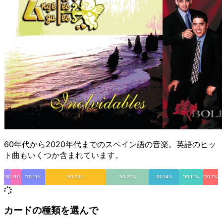
60年代から2020年代までのスペイン語の音楽。英語のヒッ
ト曲もいくつか含まれています。
'50
'60
'70 11%
'80 28%
'90 20%
'00 14%
'10 11%
'20 7%
カードの種類を選んで