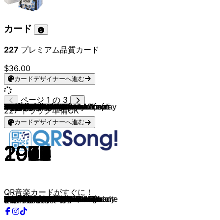
カード
227
プレミアム品質カード
$36.00
カードデザイナーへ進む
ページ 1 の 3
Caifanes
Los Ángeles Azules
Bronco
Los Invasores De Nuevo León
Intocable
Yuri
Yuri
Caifanes
Los Humildes
Grupo Limite
Juan Gabriel
Juan Gabriel
Rocío Dúrcal
Rocío Dúrcal
Ana Gabriel
Ana Gabriel
Marisela
Marisela
Amanda Miguel
Diego Verdaguer
Diego Verdaguer
Mijares
Mijares
DANNA
Danna Paola
Valentín Elizalde
Cardenales De Nuevo León
Cardenales De Nuevo León
Los Invasores De Nuevo León
Leandro Ríos & Pancho Uresti
Emmanuel Cortes
KAROL G
Los Tucanes De Tijuana
Julio Iglesias
Julio Iglesias
Leo Dan
Raphael
Camilo Sesto
José Luis Perales
Raphael
Nelson Ned
José Luis Rodríguez
Emmanuel
Isabel Pantoja
Juan Gabriel
Magneto
Joan Sebastian & Lisa Lopez
Los Enanitos Verdes
Timbiriche
Chayanne
Enrique Iglesias
Jon Secada
Cristian Castro
Laura Pausini
Alejandra Guzman
Alejandra Guzman
Gloria Trevi
David Bisbal
Paulina Rubio
Los Apson
Marco Antonio Solís
Christian Nodal
Grupo Frontera
Grupo Frontera
Luis Miguel
Grupo Frontera
Juanes
Wolfine & Maluma
Ricky Martin ft. Maluma
Shakira & Maluma
Maluma
Zoé
Ana Bárbara
Maná
Belanova
La Quinta Estacion
Dua Lipa
Adele
Miley Cyrus
Javier Solís
Pedro Infante
Jorge Negrete
Agustín Lara
Germán Valdés "Tin Tan"
Los Dandys
María José
Whitney Houston
Javier Solís
Danny Ocean
Rigo Tovar
Savage Garden
New Kids On The Block
Kendrick Lamar, SZA
Kendrick Lamar
One Direction
Cyndi Lauper
Kendrick Lamar & Lefty Gunplay
Crystal Waters
The Clash
ABBA
227
トラック準備OK
カードデザイナーへ進む
1994
1996
1988
1982
2000
1993
1985
1992
1973
1995
1980
1977
1981
1984
1990
1987
1984
1985
1983
1975
1984
2013
1988
2007
2007
2003
1987
2002
1982
2014
2023
2024
1995
1981
1982
1964
1980
1974
1982
1967
1971
1982
1979
1988
1980
1991
1985
1986
1987
1998
1996
1992
2000
1994
1993
1993
1992
2002
2001
1966
2010
2017
2023
2023
1987
2022
2002
2017
2016
2016
2018
2011
2004
2003
2005
2004
2020
2011
2023
1960
1943
1946
1946
1997
1958
2009
1987
1942
2016
1974
1997
1988
2018
2012
2011
1983
2024
1991
1982
1976
QR音楽カードがすぐに！
Aquí No Es Así
Cómo Te Voy A Olvidar
A Qué Le Tiramos
Mi Casa Nueva
Enséñame A Olvidarte
Detrás de Mi Ventana
Yo Te Pido Amor
No Dejes Que...
Ambición De Quererte
Te Aprovechas
El Noa Noa
Siempre en Mi Mente
La Gata Bajo la Lluvia
Déjame Vivir
Quién Como Tú
¡Ay Amor!
La Pareja Ideal
Enamorada y Herida
Castillos
Volveré
Usted Qué Haría?
Si Me Tenías
Soldado Del Amor
El Primer Dia Sin Ti
Mundo De Caramelo
Vete Ya
Si Yo Fuera Él
Belleza De Cantina
Aguanta Corazón
Debajo del Sombrero
Amor
Si Antes Te Hubiera Conocido
La Chona
Hey
Con la Misma Piedra
Cómo Te Extraño Mi Amor
Como yo te amo
¿Quieres Ser Mi Amante?
¿Y Cómo Es Él?
Mi gran noche
Dejenme Si Estoy Llorando
Dueño de Nada
Al Final
Asi Fue
He Venido a Pedirte Perdón
Vuela, Vuela
Rumores
La Muralla Verde
Con Todos Menos Conmigo
Dejaría Todo
Experiencia Religiosa
Otro Día Más Sin Verte
Por Amarte Así
Se fué
Mirala Miralo
Mala Hierba
Con los Ojos Cerrados
Ave María
Yo No Soy Esa Mujer
Fue en un café
¿A Dónde Vamos A Parar?
Adiós Amor
QUE VUELVAS
un x100to
Ahora Te Puedes Marchar
NO SE VA
Es Por Ti
Bella
Vente Pa' Ca
Chantaje
Felices los 4
Labios Rotos
Lo Busqué
Mariposa Traicionera
Por Ti
El Sol No Regresa
Don't Start Now
Someone Like You
Flowers
Sombras Nada Más
Fallaste Corazón
Paloma Querida
María Bonita
Bonita
Tres Regalos
Adelante Corazón
I Wanna Dance With Somebody
En Mi Viejo San Juan
Me Rehúso
Mi Amiga, Mi Esposa, Mi Amante
Truly Madly Deeply
I'll Be Loving You
All The Stars
Money Trees
What Makes You Beautiful
Girls Just Want To Have Fun
tv off
Gypsy Woman
Should I Stay or Should I Go
Fernando