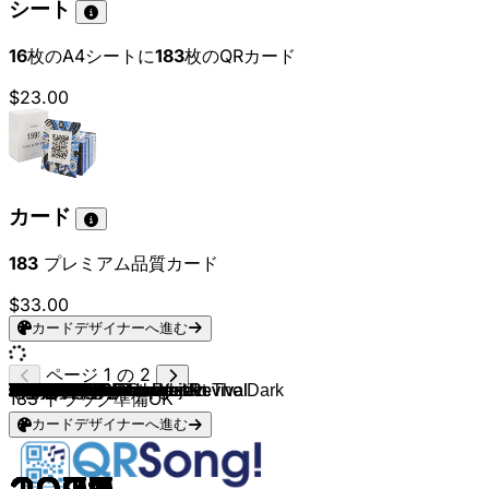
シート
16
枚のA4シートに
183
枚のQRカード
$23.00
カード
183
プレミアム品質カード
$33.00
カードデザイナーへ進む
ページ 1 の 2
Patent Ochsner
Stubete Gäng
Crazy Frog
Lo & Leduc
Bryan Adams
Falco
Polo Hofer & Rumpelstilz
Patent Ochsner
Apache 207
Apache 207
Dodo
Peter Fox
Dire Straits
Sido
Dire Straits
Patent Ochsner
Dire Straits
Falco
Adrian Stern
Creedence Clearwater Revival
Will Smith
Kid Rock
Ace Of Base
Eagles
a-ha
The Beatles
Nelly
2Pac
Spin Doctors
Lumidee
P!nk
Don Omar
50 Cent
Nelly Furtado
Justin Timberlake
Timbaland
Gölä & Urchig
AC/DC
AC/DC
Madden NFL 11
Trauffer
Guns N' Roses
Survivor
Westernhagen
Spider Murphy Gang
The Alan Parsons Project
Spliff
Visage
The Bangles
R.E.M.
Van Halen
The Bellamy Brothers
Gölä
Züri West
Nickelback
Aerosmith
Europe
Deep Purple
TOTO
Barclay James Harvest
Band of Horses
Kenny Rogers
Journey
Creedence Clearwater Revival
Dire Straits
Dire Straits
Patent Ochsner
Metallica
The Hooters
Steppenwolf
Bob Marley & The Wailers
Genesis
Genesis
Foreigner
Foreigner
Mike Oldfield
ZZ Top
Queen
Led Zeppelin
Stefanie Heinzmann
Mani Matter
Rumpelstilz
Orchestral Manoeuvres In The Dark
Eric Clapton
Boston
Men At Work
The Animals
Rammstein
Rammstein
INXS
Big Country
Roxy Music
Level 42
Thompson Twins
Duran Duran
Kajagoogoo
Depeche Mode
Pet Shop Boys
UB40
Big Mountain
183
トラック準備OK
カードデザイナーへ進む