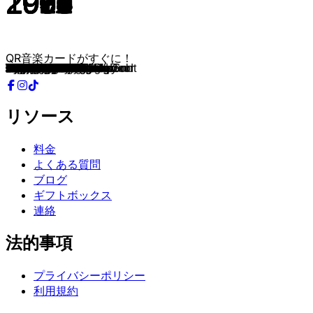
2019
2019
2005
2018
1985
2023
1976
1991
2023
2019
2015
2008
1985
2004
1982
2025
1985
1985
2003
1970
1997
2007
1992
1977
1984
1969
2002
1995
1993
2003
2001
2006
2003
2006
2003
2007
2017
1980
1979
2011
2013
1992
1982
1994
1981
1979
1982
1980
1983
1991
1984
1985
1998
1994
2003
2011
1986
1968
1982
1977
2006
2020
1981
1969
1985
1978
2015
1999
1982
1968
2022
1986
1983
1987
1981
2013
1985
1980
1969
2015
1996
1976
1980
1977
1976
1981
1964
1997
1997
1983
1983
1982
1998
1983
1984
1983
1984
1985
1983
1990
QR音楽カードがすぐに！
Für immer uf di
Petra Sturzenegger
Axel F
079
Summer Of '69
Der Kommissar
Kiosk
Scharlachrot
Breaking your heart
Roller
Hippie-Bus
Alles neu
Money For Nothing
Fuffies Im Club
Private Investigations
Stäffisburg
Walk Of Life
Jeanny
Ha Nur Welle Wüsse...
Lookin' Out My Back Door
Miami
All Summer Long
All That She Wants
Hotel California
Take on Me
Here Comes The Sun
Hot In Herre
California Love
Two Princes
Never Leave You
Get the Party Started
Candela
P.I.M.P.
Maneater
Señorita
Give It To Me
I hät no viu blöder ta
Hells Bells
Highway To Hell
Thunderstruck
Brienzersee
November Rain
Eye of the Tiger
Willenlos
Schickeria
Lucifer
Carbonara
Fade To Grey
Going Down to Liverpool
Losing My Religion
Jump
I Need More Of You
Schwan
I schänke dr mis Härz
Someday
Amazing
The Final Countdown
Hush
Africa
Hymn
The Funeral
The Gambler
Don't Stop Believin'
Green River
Walk Of Life
Sultans Of Swing
Bälpmoos
Nothing Else Matters
All You Zombies
Born To Be Wild
Exodus
Land of Confusion
That's All
Say You Will
Juke Box Hero
Crises
Planet of Women
Flash
Heartbreaker
On Fire
I han es Zündhölzli azündt
Teddybär
Enola Gay
Cocaine
More Than A Feeling
Down Under
House Of The Rising Sun
Du hast
Engel
Original Sin
Fields Of Fire
More Than This
The Sun Goes Down
Hold Me Now
The Reflex
Too Shy
Master and Servant
West End Girls
Red Red Wine
Baby, I Love Your Way
リソース
料金
よくある質問
ブログ
ギフトボックス
連絡
法的事項
プライバシーポリシー
利用規約