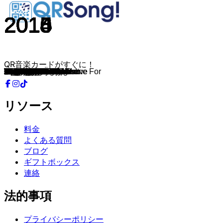
2015
2014
2015
2015
2015
2015
2014
2015
2015
2014
2014
2015
2014
2015
2015
2014
2015
2014
2014
2014
2015
2015
2014
2014
2015
2014
2014
2015
2015
2015
2015
2015
2014
2015
2014
2015
2015
2015
2015
2015
2015
2015
2015
2015
2015
2015
2015
2015
2014
2010
2015
2015
2015
2015
2015
2015
2015
2015
2015
2016
2016
2015
2015
2015
2015
2015
2016
2015
2015
2016
2016
2016
2016
2016
2016
2016
2016
2016
2016
2016
2016
2016
2016
2016
2015
2016
2016
2016
2016
2016
2016
2016
2016
2016
2016
2016
2016
2016
2016
2016
QR音楽カードがすぐに！
Ain't Nobody
Are You With Me
Lean On
Unter meiner Haut
Hey Mama
Intoxicated
Five More Hours
Riva
Pray to God
Wish You Were Mine
Outside
I Want You To Know
The Nights
Another You
Where Are Ü Now
Back Home
Coastal Love
UFO
Something About You
Runaway
Headlights
King
What I did for Love
Sun Goes Down
Don't Look Down
Prayer in C
Fade Out Lines
Cheerleader
Goodbye
Supergirl
Waiting For Love
Stole the Show
Firestone
Cloud Rider
You Know You Like It
Reality
Ne Sekunde Sommer
Ebony Eyes
Holiday
Sugar
How Deep Is Your Love
Show Me Love
+1
Ich & Du
Easy Love
For A Better Day
Here for You
Lay It All on Me
Catch & Release
I Wanna Luv Ya
Show Me Love
Bang My Head
Light It Up
Sweet Lovin'
Policeman
Be Right There
Stay
Home
Die immer lacht
Stand by Me
Faded
Fast Car
Roses
Hundred Miles
I Took A Pill In Ibiza
Middle
Don't Let Me Down
Bonbon
Miracle
Raging
Sex
This Girl
Never Be Like You
No Money
Please Tell Rosie
Taste The Feeling
This One's for You
Heatwave
Sing Me to Sleep
Perfect Strangers
Breathe
The Ocean
Give Me Your Love
Do It Right
Boom
Beautiful Life
Bonfire
This Is What You Came For
In the Name of Love
Let Me Love You
Closer
Let Me Hold You
Bailar
My Way
Don't You Know
Would I Lie to You
Love on Me
What Is Love 2016
Rockabye baby
Bad Ideas
リソース
料金
よくある質問
ブログ
ギフトボックス
連絡
法的事項
プライバシーポリシー