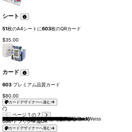
シート
51
枚のA4シートに
603
枚のQRカード
$35.00
カード
603
プレミアム品質カード
$80.00
カードデザイナーへ進む
ページ 1 の 7
Felix Jaehn, Jasmine Thompson
Lost Frequencies
Major Lazer, MØ & DJ Snake
Gestört aber GeiL, Koby Funk & Wincent Weiss
David Guetta (feat. Nicki Minaj & Afrojack)
Martin Solveig & Good Times Ahead
Deorro & Chris Brown
Klingande & Broken Back
Calvin Harris & HAIM
Philip George
Calvin Harris feat Ellie Goulding
Zedd & Selena Gomez
Avicii
Armin van Buuren
Skrillex & Diplo & Justin Bieber
Fritz Kalkbrenner
HONNE
Vigiland
Hayden James
Galantis
Robin Schulz, Ilsey
Years & Years
David Guetta & Emeli Sandé
Robin Schulz (feat. Jasmine Thompson
Martin Garrix
Robin Schulz & Lilly Wood and The Prick
The Avener & Phoebe Killdeer
OMI & Felix Jaehn
Feder & Lyse
Anna Naklab & others
Avicii
Kygo
Kygo
Paul Kalkbrenner
DJ Snake & AlunaGeorge
Lost Frequencies
Leyk & Lockvogel
Rico Bernasconi, Tuklan & A-Class
DJ Antoine & Akon
Robin Schulz
Calvin Harris
Sam Feldt & Kimberly Anne
Martin Solveig & SAM WHITE
Gestört aber GeiL & Sebastian Hämer
Sigala
Avicii
Kygo & Ella Henderson
Rudimental & Ed Sheeran
Matt Simons & Deepend
Mafia Clowns & Sean Kingston
Robin Schulz & Richard Judge
David Guetta & Sia
Major Lazer, Nyla & Fuse ODG
Sigala
Eva Simons
Diplo & Sleepy Tom
Kygo
Topic & Nico Santos
Stereoact feat. Kerstin Ott
Geeno Smith
Alan Walker
Jonas Blue
The Chainsmokers & ROZES
YALL & Gabriela Richardson
Mike Posner, Seeb
DJ Snake
The Chainsmokers feat Daya
Era Istrefi
Julian Perretta
Kygo
Cheat Codes & Kris Kross Amsterdam
Kungs, Cookin' on 3 Burners
Flume & kai
Galantis
Alle Farben & YouNotUs
Avicii & Conrad Sewell
David Guetta ft. Zara Larsson
Robin Schulz & Akon
Alan Walker
Jonas Blue
Seeb & Neev
Mike Perry
Sigala, John Newman & Nile Rodgers
Martin Solveig & Tkay Maidza
Major Lazer, MOTi & Ty Dolla $ign
Lost Frequencies & Sandro Cavazza
Felix Jaehn & ALMA
Calvin Harris (feat. Rihanna)
Martin Garrix (ft. Bebe Rexa)
DJ Snake & Justin Bieber
The Chainsmokers ft. Halsey
Cheat Codes
Deorro ft. Elvis Crespo
Calvin Harris
Kungs & Jamie N Commons
David Guetta
Galantis
Lost Frequencies
Clean Bandit
Alle Farben
603
トラック準備OK
カードデザイナーへ進む