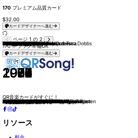
170
プレミアム品質カード
$32.00
カードデザイナーへ進む
ページ 1 の 2
Agena"s
Hans Arno Simon & His Orchestra
Henk Wijngaard
Tarzan
De Paladijns
Henk Wijngaard
Henk Wijngaard
Cusco
Wilma
The Dutch Boys
Zangeres Zonder Naam
The Famous Dutch Guys
Jannes
Arne Jansen
De Four Tak
Bianca
Lola
Dorus
Anita Berends
The Dutch Boys
Don Mercedes
The Dutch Boys
Danny Panadero
Lizzy
Bata Illic
Nico Haak & De Paniekzaaiers
De Paladijns
Ben Lansink
B.B. Band
Rinus Okken
Henk Wijngaard
Arne Jansen
Henk Wijngaard
Frank Van Etten
Rene Schuurmans
Dirk Meeldijk
De Marlets
Stef Ekkel
Gerard Schoonebeek
Het Radi Ensemble
Wuko"s
De Marlets
Jose
Rob Ronalds
De Stemmingmakers
Siska and The Nightbirds
Frank Van Etten
Corry Konings
De Evening Stars
Wimmie Bouma
John West
De Esperando's
De Four Tak
Ellis
The Starfighters
Henk Wijngaard
Lucas & Gea
Nico Haak
Het IJssel Duo
Koos Alberts
Dick Van Altena
Bobbejaan Schoepen
Het Cocktail Trio
Het Cocktail Trio
Theo & Marjan
Ria Valk
Plastic Bertrand
Aline
Willeke Alberti
Various Artists
The Rapsodie's
Combo Wil de Bras
The Fouryo's, Rob De Nijs & Trea Dobbs
Henk Wijngaard
Oompie Koerier
Koos Alberts
The Rambo's
Henk Wijngaard
De Evening Stars
Theo & Marjan
The Switch Combo
Broertjes van Buuten
Paul Severs
Anita en the Rapsodies
Benny Neyman
Wilmari"s
Marc & Dave
Trio de Rog
Tommy en de Javelin
Corry Konings
A La Carte
Theo en z'n Troubadours
Apollo Trio
Drukwerk
Rob De Nijs
Ellen and Moodmakers
Anita van de Rapsodies
The Shorts
ABSOLUT TIROL
George Baker Selection
170
トラック準備OK
カードデザイナーへ進む
1970
1967
1991
1981
1982
1981
1978
1981
1971
1983
1969
2021
2002
1992
1970
1984
1968
1957
1978
1983
1976
1991
2018
1983
1972
1974
1994
1973
1981
1986
1990
1972
1993
2002
2007
2007
1986
2006
1980
1980
1979
1983
2003
2010
2008
1977
2021
1976
1975
2013
2012
2016
1970
1982
2008
1991
2001
1985
2007
1988
1985
1966
1965
1961
2010
1963
1977
1985
1963
1982
1984
1983
1964
1978
1994
1989
2010
2004
1976
1972
1975
1957
1991
1983
1981
1976
1977
1973
1997
1976
1999
1971
1989
1981
1973
1982
1983
1983
1905
1975
QR音楽カードがすぐに！
Kleine Signorina
Ohio Express
Ik Moet Nog Wat Jaren Mee
De minirok
Jouw Liefste Wens
Ik Heb 'n Truck als M'n Woning
Met De Vlam In De Pijp
Alcatraz
Als Je Verliefd Op Een Jongen Bent
Heb Jij Mien Zwien Ook Zien
Mexico
Zevendronk TVDM
Eleonora
Zeg 'ns Meisje
Ik Heb 'n Hart Zo Groot Als 'n Klerenkast
Rocking Met M`n Walkman
Het Was Lente In September
Twee Motten
765348
Amerika En Olde Pekela
Rocky
Stappen In Olde Pekela
Danny's Autopaleis
Speel niet met m'n voeten
Michaela
Honkie-Tonkie Pianissie
Bouw Geen Luchtkastelen
Lydia
Stille Willie
Voor de liefde een 10
Hey Suzie
Meisjes Met Rode Haren
Beun De Beunhaas
Leef Als Een Zigeuner
Laat De Zon In Je Hart
Vier Zomers Lang
Ik heb 'n tic van ellentrik
De Woonboot
De lafaard van de stad
Meisjes In Bikini
De IJsbeer
Ali-Baba
Ik heb je niet de hemel beloofd
Meisjes Van De Nacht
Piraten uit het Noorden
Als 'n Rode Klaproos
Huisje Op Wielen
Ik Krijg 'N Heel Apart Gevoel Van Binnen
Onze Poes En Buurmans Kater
De ring die jij draagt
Jouw Blik
Fabulous tune
Onze Poes En Buurmans Kater
Geef Mij Eens Antwoord Op Mijn Vragen
Niemand Anders
Als een wals
Ik Zal Dansen Op Je Bruiloft
Uw Laatste Jas, Meneer
Drommelse jongen
In M'n Eentje In Een Tweepersoons
Dom Diedelie Dom
Als het vriest in Madagascar
Het vlooiencircus
Kangoeroe Eiland
Marjan, Wat Heb Je Gedaan?
Nachtexpres Naar Saint Tropez
Ca plane pour moi
Als Je Nu Echt De Waarheid Zegt
Als Ik Je Fluiten Hoor
Dick & Lollipop- Ik heb m'n lolly op
Carolien
Was het die nacht ?
Hé Rob, Hé Trea
Nachtrijders
Jambalay, de bek vol vlaai
Zijn Het Je Ogen
Jij Wil Vrij Zijn
Meissie , meissie
Oh Wat 'n Mooie Tijd
Hela, Kom Met Me Mee Ja!
Meisjes die fluiten
Lieve Frans, Ik Schrijf Je Hier
Zeg Eens Meisje
Die kleine Merel
Vrijgezel
Goudblond Haar En Blauwe Ogen
Ze Was Zo Mooi
Geef Me 'N Kus
Oude liefde roest niet
Ik Krijg Een Heel Apart Gevoel Van Binnen
In the Summer Sun of Greece
Als 'N Lading Dynamiet
Op een tropisch eiland
Je Loog Tegen Mij
Malle Babbe
Klavertje Van Vier
Die Kleine Merel
Comment ça va
Rosi Polka
Una Paloma Blanca
リソース
料金