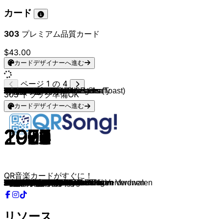
カード
303
プレミアム品質カード
$43.00
カードデザイナーへ進む
ページ 1 の 4
Pommelien Thijs
Pommelien Thijs
Pommelien Thijs
Pommelien Thijs
Pommelien Thijs
Camille
Camille
Camille
Camille
Mama's Jasje
Clouseau
Get Ready!
Erik & Sanne
Laura Lynn
Isabelle A
Sam Gooris
Wim Soutaer
Paul Severs
2 Fabiola
De Pitaboys & Yves Segers (Toast)
Bart Kaell
Leopold 3
Marco Borsato
Toast
Bart Kaell
Noordkaap
Sha-Na & J. Van Den Eeden
Petra
Soulsister
Samson & Gert
Clouseau
Milk Inc.
The Dinky Toys & Bea Luna
Joost & De Kreuners
Natalia
Gene Thomas
X-Session
Clouseau
Paul Severs
Christoff
De Romeo's
Nicole & Hugo
Willy Sommers
Gorki
Niels & Wiels
Sam Gooris
Bart Van Den Bossche
Helmut Lotti
Spring
Spring
Spring
Metejoor & Babet
Metejoor & Emma Heesters
Mama's Jasje
Plaza
K3
K3
K3
Steps
Samson & Marie
Taylor Swift
Anna Kendrick
Teddy Swims
Ed Sheeran
Disturbed
Jason Mraz
Lykke Li
O-Zone
Michel Teló
Jimmy Frey
Paul Severs
Rene Froger
Yasmine
Superdiesel
Dinky Toys
The Dinky Toys
Will Tura
Marva
Niels Destadsbader
Milow
Clouseau
Luc Steeno
Ramses Shaffy
Boudewijn de Groot
Wannes Van De Velde
Bart Peeters
Yevgueni
Liesbeth List & Ramses Shaffy
Jan De Wilde
Wim Sonneveld
Armand
Kommil Foo
Mozaiek & Walter Grootaers
Vanilla Ice
Bazart
Salim Seghers
Tony Corsari
Will Tura
Wigbert
Philippe Robrecht
303
トラック準備OK
カードデザイナーへ進む
2025
2022
2023
2022
2025
2021
2022
2022
2023
1997
1989
1996
1990
2005
1990
1995
2003
1970
1996
1990
1989
1993
1994
1990
1986
1995
1997
1989
1988
1997
2001
2000
1994
2020
2003
2004
1996
1990
1972
2011
2003
1971
2006
1992
2017
1991
1992
1990
2003
2006
2003
2021
2021
1997
1989
1998
2003
2021
1998
2023
2026
2013
2024
2025
2015
2012
2011
2003
2011
1979
1970
1990
1991
2004
1992
1991
1988
1975
2018
2008
1991
1992
1966
1968
1973
2008
2005
1968
1990
1974
1966
2002
1999
1990
2015
1971
1959
1984
1991
1992
QR音楽カードがすぐに！
Atlas
Ongewoon
Erop Of Eronder
Wat Een Idee!?
IK MOET GAAN
Vuurwerk
Geen Tranen Meer Over
Diamant
Rihanna
Als de dag van toen
Anne
Diep
Veel te mooi
Je Hebt Me 1000 Maal Belogen
Hé Lekker Beest
Laat Het Gras Maar Groeien
Allemaal
Zeg 'ns Meisje
Lift U Up
Ik schreeuw het van de daken
De Marie Louise
Zomernacht
Dromen Zijn Bedrog
Ik Schreeuw Het Van De Daken
La Mamadora
Ik Hou Van U
Orgelman
Laat Je Gaan
The Way to Your Heart
Ochtendgymnastiek
En dans
Walk on Water
Declaración De Amor
Ik Wil Je
I've Only Begun to Fight
Voor Haar
On and On
Louise
Geen Wonder dat ik ween
Sweet Caroline
Viva De Romeo's
Goeiemorgen Morgen
Laat De Zon In Je Hart
Mia
Skwon Meiske
Marijke
De Heuveltjes Van Erika
Waarom Ik
Spring
Juf Van Fysica
Te min voor Anja
1 Op Een Miljoen
Rendez-Vous
Een nacht alleen
Yo-Yo
Wat Ik Wil
Oya Lélé
Waterval
Last Thing on My Mind
Wij gaan naar Spanje
The Fate of Ophelia
Cups
Bad Dreams
Sapphire
The Sound of Silence
I Won't Give Up
I Follow Rivers
Dragostea Din Tei
Ai Se Eu Te Pego
Saragossa
Ik ben verliefd op jou
Just Say Hello
Porselein
Ticket Naar De Zon
I Can't Keep My Hands Of You
My Day Will Come
Mooi, 't leven is mooi
Oempalapapero
Verover Mij
Ayo Technology
Geef het op
Hij Speelde Accordeon
Sammy
Als De Rook Om Je Hoofd Is Verdwenen
Ik Wil Deze Nacht In De Straten Verdwalen
Zomerdagen
Als ze lacht
Pastorale
Eerste sneeuw
Het Dorp
Ben Ik Te Min
Ruimtevaarder
Leef
Ice Ice Baby
Goud
Verlaat Me Nooit
Waarom Zijn de Bananen Krom
Vergeet Barbara
De Ebbenhout blues
Magie
リソース