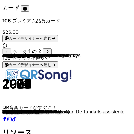
カード
106
プレミアム品質カード
$26.00
カードデザイナーへ進む
ページ 1 の 2
Sluwe Ollie & Franc James & Ricky
Frenna & Shallipopi
De Jeugd Van Tegenwoordig
Bloem
Doe Maar
Suzan & Freek
Whitney Houston
De Jeugd Van Tegenwoordig
Boef
Ed Sheeran
Snoop Dogg
Kinderen voor Kinderen
Roxy Dekker
Adele
Kraantje Pappie
WALK THE MOON
Zara Larsson
Girlys Blog
Martin Morero
Acda en de Munnik
Tim Schalkx
Bankzitters
Lange Frans
Mariah Carey
Antoon
Mart Hoogkamer
Harry Styles
BTS
Daddy Yankee & Snow
MEROL
Luis Fonsi & Daddy Yankee
Calvin Harris
DNCE
André Hazes Jr.
Eva Simons & Konshens
DJ Snake
Miss Montreal
Carly Rae Jepsen
PSY
Icona Pop & Charli XCX
LMFAO
Zanger Rinus
Britt
Gers Pardoel
Justin Bieber
Bruno Mars
Cascada
Kid Rock
Nick & Simon
Lady Gaga (feat. Colby O'Donis)
Katy Perry
Michel Teló
BLØF
René Schuurmans
Shakira
Justin Timberlake & Timbaland
The Pussycat Dolls & Busta Rhymes
Bob Sinclar & Gary Pine
Michael Gray
K-Liber
Günther
Kelis
Frans Bauer
David Guetta & Benny Benassi
Gebroeders Ko
Panjabi MC
Shakira
A Touch Of Class
Alcazar
Backstreet Boys
Vengaboys
Eiffel 65
Britney Spears
Loona
Robbie Williams
Paradisio
Spice Girls
Party Animals
Peter de Koning
Scatman John
Carl Douglas
Mo-Do
2 Unlimited
Los Del Rio
Robin S.
Gordon
Right Said Fred
Koos Alberts
MC Hammer
Katrina & The Waves
A-ha
Billy Joel
Nena
Andre Hazes
The Human League
Dolly Parton
De Electronica's
Herman van Veen
Village People
Gloria Gaynor
106
トラック準備OK
カードデザイナーへ進む
2017
2025
2010
1980
1981
2023
1987
2005
2016
2017
2011
2016
2023
2011
2019
2014
2015
2018
2024
1998
2018
2024
2008
1994
2022
2021
2019
2020
2019
2018
2017
2017
2015
2016
2015
2013
2013
2011
2012
2012
2011
2011
2011
2011
2010
2010
2009
2007
2008
2008
2008
2012
2007
2007
2005
2006
2005
2005
2004
2004
2003
2003
2003
2002
2003
2002
2001
2000
2001
1999
1999
1999
1998
2010
1997
1996
1996
1996
1996
1994
1974
1994
1993
1996
1992
1991
1992
1989
1990
1985
1985
1983
1984
1981
1981
1980
1980
1979
1978
1978
QR音楽カードがすぐに！
Tien Keer
ZAAZAA
Sterrenstof
Even Aan Mijn Moeder Vragen
Sinds 1 Dag Of 2
Honderd Keer
I Wanna Dance With Somebody
Watskeburt?!
Hosselen
Castle on the Hill
Young, Wild & Free
Niets is Cooler dan Kerstmis
Anne-Fleur Vakantie
Someone Like You
Vallende Ster
Shut Up And Dance
Lush Life
Landen Op Ibiza
Spijt Is Voor Later
Het Regent Zonnestralen
Boven Op De Berg
Boevenpad
22 Baco
All I Want For Christmas Is You
Hallo
Ik Ga Zwemmen
Watermelon Sugar
Dynamite
Con Calma
LEKKER MET DE MEIDEN
Despacito
Feels
Cake By The Ocean
Leef
Policeman
Turn Down for What
Hoe
Call Me Maybe
Gangnam Style
I Love It
Sexy And I Know It
Met Romana op de scooter
F*cking Vet!!!
Ik Neem Je Mee
Baby
Just The Way You Are
Evacuate The Dancefloor
All Summer Long
Rosanne
Just Dance
I Kissed A Girl
Ai Se Eu Te Pego
Alles Is Liefde
Laat De Zon In Je Hart
Hips Don't Lie
SexyBack
Don't Cha
Love Generation
The Weekend
Viben
Ding Dong Song
Milkshake
Heb Je Even Voor Mij
Satisfaction
Toeter Op M'n Waterscooter
Mundian To Bach Ke
Whenever, Wherever
Around the World
Crying at the Discoteque
I Want It That Way
We’re Going To Ibiza!
Blue
...Baby One More Time
Vamos a la Playa
Angels
Bailando
Wannabe
Have You Ever Been Mellow
Het Is Altijd Lente In De Ogen Van De Tandarts-assistente
Scatman
Kung Fu Fighting
Eins Zwei Polizei
No Limit
Macarena
Show Me Love
Kon Ik Maar Even Bij Je Zijn
I'm Too Sexy
Zijn Het Je Ogen
U Can't Touch This
Walking On Sunshine
Take On Me
Uptown Girl
99 Luftballons
Het Laatste Rondje
Don't You Want Me
9 to 5
De Vogeltjesdans
Opzij
Y.M.C.A.
I Will Survive
リソース