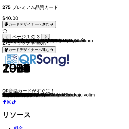
275
プレミアム品質カード
$40.00
カードデザイナーへ進む
ページ 1 の 3
Vesna Zmijanac & Dino Merlin
Bijelo Dugme
Bijelo Dugme
Lepa Brena
Lepa Brena
Jala Brat, Buba Corelli & RAF Camora
Parni Valjak
Sasa Matic
Zdravko Čolić
Henny & Breskvica
Halid Bešlić
Halid Bešlić
Aleksandra Prijovic
MC Yankoo & Milica Todorovic
MC Stojan
Rasta
Senidah & RAF Camora
Senidah
Šaban Šaulić
Željko Bebek
Sinan Sakic
Indira Radić & Alen Islamovic
Boban Rajovic
Dara Bubamara & Grand Production
Tanja Savic
Dino Merlin
Seka Aleksić
Mile Kitic
Dara Bubamara
Plavi Orkestar
Jala Brat & Buba Corelli
Grše
Ivan Mandić
Marko Perković Thompson
Marko Perković Thompson & Gosti
Marko Perković Thompson
Dalmatino
Zapresic Boys & Opća Opasnost
Hrvatski Band Aid
Marko Lasić & Nered
Dalmatino
Dalmatino
Loona
Zapresic Boys
Zapresic Boys
Marko Perković Thompson
Marko Perković Thompson
Marko Perković Thompson
Prljavo Kazaliste
Beny Jr
In Vivo & Boyant
Sasa Kovacevic
NCS Slovenia, DJomla KS & LuckyStars
Marko Perković Thompson
Sasa Kovacevic
Sasa Kovacevic
Sasa Kovacevic
Sasa Kovacevic
Mile Kitic
Beny Jr, Morad & K y B
Elitni Odredi
Nedeljko Bajic Baja
Sloba Radanovic
Nedeljko Bajic Baja
Sasa Matic
Emir Djulovic & Aleksandra Bursac
Elitni Odredi
Amar Jašarspahić & Aleksandra Prijiovic
Haris Dzinovic
Severina
Severina
Severina & Ministarke
Učiteljice
Marko Perković Thompson
Marko Perković Thompson
Nedeljko Bajic Baja
Mina & Dzej Ramadanovski
Marko Perković Thompson & Miroslav Škoro
Marko Perković Thompson
Jole
Haris Dzinovic
Sasa Matic
Sergej Ćetković
Aca Lukas & Dragana Mirkovic
Dino Merlin
Nedeljko Bajic Baja
Djani
Darko Lazic
Nedeljko Bajic Baja
Ceca & Sasa Matic
Indira Radić
Milica Todorovic
Mate Bulic
Nedeljko Bajic Baja
Nikolija, Elitni Odredi & Dj Mladja
Tea Tairovic & Šaban Šaulić
Osman Hadzic
Sladja Allegro
Aleksandra Prijovic & Lexington
Boban Rajovic & Kristina Ivanovic
275
トラック準備OK
カードデザイナーへ進む
1988
1988
1988
1990
1996
2017
1993
2015
1984
2022
2003
1987
2016
2014
2018
2016
2019
2019
2013
1989
1987
2002
2007
2007
2005
1989
2003
2005
1996
1986
2016
2024
2018
2002
1998
2020
2003
2021
1991
2006
2003
2001
2010
2018
2014
1996
2003
1998
1993
2022
2012
2015
2013
2013
2016
2013
2020
2016
1996
2022
2012
2014
2021
2014
2015
2022
2014
2013
2010
2012
2011
2014
2015
1998
1995
2014
2000
2004
2002
2015
2011
2007
2022
2021
2000
2011
2010
2020
2017
2021
2003
2013
2002
2004
2016
2017
2002
2017
2021
2013
QR音楽カードがすぐに！
Kad zamirišu jorgovani
Ako ima Boga
DJurdjevdan je, a ja nisam s onom koju volim
Čik pogodi
Luda za tobom
Nema bolje
Sve Još Miriše Na Nju
Ispočetka
Ti si mi u krvi
Sava i Dunav
Prvi poljubac
Hej, Zoro Ne Svani
Totalna Anestezija
Moje Zlato
La Miami
Euforija
100%
Mišići
Zal
Sinoć Sam Pola Kafane Popio
Ej, od kad sam se rodio
Lopov
Usne boje vina
Zidovi
Tako Mlada
Je L' Sarajevo Gdje Je Nekad Bilo
Crno i zlatno
Šampanjac
Ja Neću Da Ga Vidim
Zelene Su Bile Oči Te
Klinka
Forza
Hrvatska Zastava
E, Moj Narode
Lijepa Li Si
Ne boj se
Dajem ti rič
8 Slova
Moja Domovina
Srce Vatreno
Dobro Jutro
Cvit Od Kamena
Vamos a la Playa
Igraj Moja Hrvatska
Neopisivo
Geni Kameni
Bojna Čavoglave
Pukni, Puško
Lupi Petama, Reci Sve Za Hrvatsku
Sigue
Moje leto
Zivim Da Te Volim
Gajba puna piva
Samo Je Ljubav Tajna Dvaju Svjetova
Temperatura
Slucajno
Moja Malena
Zamalo Tvoj
Kraljica trotoara
Que Dirá?
Ne Koci
Snovi Od Stakla
Ako Neko Pita
Od Ljubavi Jače
Nađi Novu Ljubav
Cipele
Ima Mnogo Zena I Kafana
Ma Pusti Ponos
Mustuluk
Italiana
Brad Pitt
Uno Momento
Luda Kuća
Prijatelji
Anica-Kninska Kraljica
Rodjen Spreman
Slavija
Sude Mi
Neću Izdat Ja
Kada Žene Tulumare
Pariske kapije
Samo Ovu Noć
Na prvi pogled
Sad i zauvek
Kad Si Rekla Da Me Voliš
Dodir neba
Nema me
Pricala Si
Kljuc
Lazov notorni
Bio Si Mi Drag
Tri Čaše
Moja Hercegovina
Koktel ljubavi
Alkohola Litar
Otkad Tebe Znam
Ti mene ne voliš
Afrika
Dodji sebi
Teci Mi Kroz Vene
リソース
料金