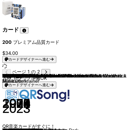
カード
200
プレミアム品質カード
$34.00
カードデザイナーへ進む
ページ 1 の 2
Polizeimusik Oberösterreich & Woodstock Music
Kronwildkrainer
Brassaranka
SiSN
Nord-Süd-Ost Böhmische
Fäaschtbänkler
Ybbstola Blech
Schnopsidee
Oisdånn Klarinettenmusi
Sunnseit Brass
Kaiser Musikanten
Kronwildkrainer
WüdaraMusi
Ernst Hutter & Die Egerländer Musikanten
6er Gsponn
Nord-Süd-Ost Böhmische
Brassaranka
Musikatzen
Viera Blech
Schnopsidee
Kaiser Musikanten
Köllakuchlmusi
Keller Steff
Brassaranka
Original Woodstock Musikanten
Schnopsidee
Kapelle Gefällt Mir
Nord-Süd-Ost Böhmische
Saso Avsenik & seine Oberkrainer
Brassaranka
Ernst Hutter & Die Egerländer Musikanten
Schnopsidee
Polizeimusik Oberösterreich & Woodstock Music
Brassaranka & folkshilfe
MaddaBrassKa
Fäaschtbänkler
fucik
Kaiser Musikanten
Brassaranka
FAM
Sunnseit Brass
BruckZuckMusi
Die Pagger Buam, Militärmusik Oberösterreich & Woodstock
Southbrass
FAM
Juvavum8
Brassaranka
Polizeimusik Oberösterreich & Woodstock Music
Kapelle Kaiserschmarrn
Kronwildkrainer
Querbeat
Kaiser Musikanten
D´Hundskrippln
Die Niachtn
6er Gsponn
Brassaranka
Fäaschtbänkler
da Blechhauf´n
FAM
Viera Blech
Knallblech
Blaskapelle MaChlast
Brassaranka
Viera Blech
Postwirtmusi
MaddaBrassKa
Original Woodstock Musikanten
Troglauer
Ernst Hutter & Die Egerländer Musikanten & Saso Avsenik &
Fäaschtbänkler
Bradlberg Musig
Die Brasserie
Schnopsidee
Gesamtspiel
Militärmusik Oberösterreich & Woodstock Music
MEUTE
Ernst Hutter & Die Egerländer Musikanten
WüdaraMusi
Schnopsidee
Ybbstola Blech
folkshilfe
Kaiser Musikanten
Köllakuchlmusi
FAM
Southbrass
Christoph Moschberger, da Blechhauf´n & Alexander Wurz
Saustoimusi
The Hopfenswingers
Brassaranka
Sax Royal
Alpenblech
Kronwildkrainer
Southbrass
6er Gsponn
Die Schlenkerer
Alpenblech
Fäaschtbänkler
Woodstock Music, Militärmusik Oberösterreich & Kaiser
Brassaranka
Saso Avsenik & seine Oberkrainer
200
トラック準備OK
Music
seine Oberkrainer
Musikanten
カードデザイナーへ進む
2025
2024
2025
2025
2025
2025
2025
2024
2025
2020
2024
2025
2025
2024
2025
2025
2025
2015
2023
2024
2025
2024
2025
2025
2025
2018
2025
2024
2023
2024
2024
2024
2025
2022
2025
2024
1908
2024
2025
2025
2020
2025
2024
2025
2024
2025
2025
2021
2025
2025
2020
2025
2023
2025
2022
2022
2023
2025
2024
2024
2022
2019
2022
2022
2023
2024
2025
2023
2023
2021
2018
1981
2024
2018
2024
2021
2024
2025
2022
2025
2024
2025
2019
2019
2023
2021
2022
1972
2020
2025
2021
2025
2023
2020
2022
2022
2019
2023
2023
2023
QR音楽カードがすぐに！