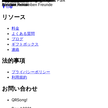
It's My Life
Digedigedi
Voulez-Vous?
Wo ist die Liebe hin
Trompeten Harmonie
derschönstetag inmeinemleben
Anfoch schen!
Kalt und Kälter
Mistral Polka
Magari
Reinsberger Nächte
Tepperts Bummal
In deinen Augen
Zwei Weggefährten
I liab di
Strahlende Zukunft
Frag mich nie
Take on me
Never Gonna Not Dance Again
Gruß an Böhmen
Lechner Trompeten
Hallo, Herr Taxifahrer
Konterhoibe
Harder Dynamite Love
Panoramamarsch
De schenste Zeit
Im Heustadl
Kuhstall Polka
Hallo kleine Maus
Don't Stop Believing
Mein Flügelhorn
Tschuxl Boarischer
Schena Mensch
Folkshilfe
Romeo & Erika
Umtahemd
Schneidig Vor
Kaiserwetter
Knights of Cydonia
Heimatland Erde
Lossmers Tuschn
Wie ein Dino!
Auf’m Wilden Kaiser
Laut & Bunt
Liebhaberei
More Than a Feeling
Don't Stop Believin'
Oh wie herrlich ist das Leben
Hier und Jetzt
So weit so gut
Eine letzte Runde
Rausch vom Leben
Mit dir
Akademikerpolka
Rauschende Feste
Eskalation
Rosanna / Theme from Jurassic Park
Wuida
Blechlawine
paulbrendel
Wilder Kaiser Marsch
The Flood
The Story
Naringer Grüße
Die Berg ruft
Von Herz zu Herz
I steh auf Fendt Bulldog foan
ALL IN
S'Wäldarle
Lass die Musik an
Böhmische Liebe
Don't stop believin'
Salletmayr Polka
You & Me
Egerländer Musikantenmarsch
Beim Kölbl
Jo beim Boarisch tanz'n
Und Aus!
kummama
Egerländer Trompetensterne
Betzl Walzer
Wolkentanz
Lucky Life
Marsch Der Welt
Dancing in the Moonlight
Rosa Hyundai
Lechner Trompeten
I can see clearly now
Rabanser seiner
Kronis Landler
Zwei außer Rand und Band
Paradigma
Zafer grüßt Xaver
Flügelhornzauber
Unsere Reise
Folkshilfe
Musik, mein Glück
Böll Böll Kernöl
Freunde, wir bleiben Freunde
Almtaler Polka
リソース
料金
よくある質問
ブログ
ギフトボックス
連絡
法的事項
プライバシーポリシー
利用規約
お問い合わせ
QRSong!