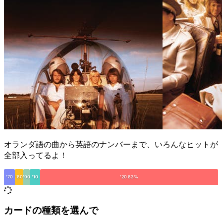
オランダ語の曲から英語のナンバーまで、いろんなヒットが
全部入ってるよ！
'70
'80
'90
'10
'20 83%
カードの種類を選んで