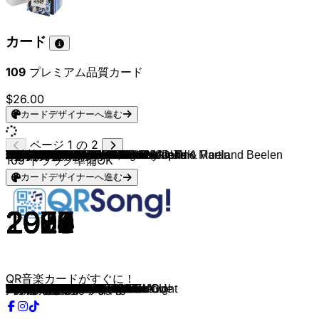
カード
109
プレミアム品質カード
$26.00
カードデザイナーへ進む
ページ 1 の 2
ABBA
Backstreet Boys
Meat Loaf
ABBA
Donnie & Marco Schuitmaker
Sven Versteeg
ABBA
Effe Serieus
Barry Fest & Tim Schalkx
Snollebollekes
Dolly Parton
John Travolta & Olivia Newton-John
Dolly Dots
Jeroen van der Boom
Cyndi Lauper
Jay Putty
Lights Follow & Torin Degnats
Myles Smith & Niall Horan
In Paradise
Jordan Rawson
Tim Halperin
Bradley McFly, Van Holtz & Mr DUNK
Tim Halperin
Isaac Butler
Companion
Jacob Fox
WILD
St. Lundi
Sheffield
East Love
Sheffield
Robert van Hemert & Donnie
Donnie & Senna
Tino Martin
Donnie & Yves Berendse
Frans Bauer
André Hazes Jr.
Rene Froger & Billy Dans
Dominic Cooper, Amanda Seyfried
Disney & Shakira
Shakira
Alex Warren
Bishop Briggs
Ed Sheeran
Benjamin Steer
Max McNown
Caleb Hearn
Dean Lewis
KiD RAiN
Matheu
Alex Warren & Jelly Roll
Henrik
CAIO KLIN
Rayhans
Matt Hansen
Abe Parker
Lauren Spencer Smith
Myles Smith
Adrien Nunez
Myles Smith
Adrien Nunez
Shaboozey & Myles Smith
Myles Smith
GIO DARA
Myles Smith
Mackenzy Mackay
Max McNown
Ryan Mack
ryman leon
Picture This
Will Linley
John Michael Howell
John Michael Howell
John Michael Howell
James TW
Alex Warren
Abe Parker & Ryan Mack
John Michael Howell
Cian Ducrot
Mark Ambor
Casey Lowery
Chef'Special
Cian Ducrot
Myles Smith
Nathan Evans & SAINT PHNX
Samuel Welten
Lustrum U.V.S.V./ N.V.V.S.U., Jopke & Roeland Beelen
LA$$A, Poke & John West
Jan Smit
Rolf Sanchez
Mart Hoogkamer & FLEMMING
Tino Martin
Pommelien Thijs
Declan J Donovan
Declan J Donovan
Boney M.
Wham!
Rednex
Robert van Hemert
Kris Kross Amsterdam, Donnie & Tino Martin
109
トラック準備OK
カードデザイナーへ進む
1976
1999
1977
1975
2023
2024
1979
2025
2018
2017
1980
1978
1983
2007
1983
2021
2025
2026
2024
2025
2024
2025
2023
2025
2020
2022
2024
2024
2021
2019
2024
2026
2026
2023
2025
2024
2024
2024
2008
2025
2016
2024
2016
2025
2024
2025
2025
2025
2024
2025
2025
2025
2025
2025
2025
2025
2025
2025
2025
2025
2025
2025
2025
2025
2025
2025
2025
2025
2025
2025
2025
2025
2025
2025
2023
2025
2025
2025
2025
2025
2025
2025
2025
2025
2025
2025
2024
2025
2025
2025
2025
2025
2025
2025
2025
1999
1984
1994
2025
2022
QR音楽カードがすぐに！
Dancing Queen
I Want It That Way
Paradise By The Dashboard Light
Mamma Mia
Hier Mag Alles
Blikkendag
Gimme! Gimme! Gimme!
Baila de Gasolina
Ferry de Roze Flamingo
Springen Nondeju
9 to 5
You're The One That I Want
Love Me Just a Little Bit More
Jij Bent Zo
Girls Just Want To Have Fun
This Is What I Live For
Ready Steady Go
Drive Safe
Welcome Home
Fear of Flying
Something Good
It Could Have Been Worse
Born For Adventure
The Distance
Take You a Little Bit Higher
Northeast
Anything For You
Following My Heart
Things Are Looking Up
Shades of You
I Choose You
Moët Dat Nou
Waar Blijf Je Nou
Hartslag Van De Stad
Nachtenlang
Van Brabant naar Bordeaux
Zij Is Van Mij
De Stad
Lay All Your Love On Me
Zoo
Try Everything
Save You a Seat
River
Sapphire
No One Wants To Die Alone
Turned Into Missing You
THE LOWS
I Hate That It's True
Everything That Happened
Carrousel
Bloodline
Honey
Call Me
Sometimes
yellowstone
better with you
IF KARMA DOESN’T GET YOU
Gold
ALL I EVER DO
Made For Me
DON'T WANNA GO HOME
Blink Twice
All My Life
I Need Your Love
Someone New
Want You For Life
Same Questions
Kinda Love You'd See In A Movie
The Little Things
A Thousand Times
Cinematic
Once In A Lifetime
Delusional
Curse Of The Dreamer
Speechless
Eternity
Trillionaire
The Wind
Shalalala
Who Knows
Happy / Sad
Love Of My Life
The Book Of Love
Stay
Milarrochy Bay
Echte Liefde Is Te Koop
Lotje
Wereldwonder
Tranquilo
Ritmo Pegajoso
100%
Met Of Zonder Jou
Atlas
Life Or Death
More Than A Feeling
Disco Megamix
Wake Me Up Before You Go-Go
Cotton Eye Joe
Mona Lisa
Vanavond