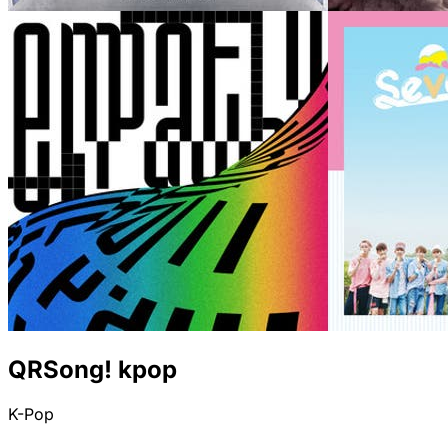
QRSong! kpop
K-Pop