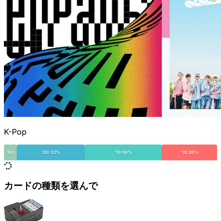
K-Pop
'90
'00 32%
'10 36%
'20 26%
カードの種類を選んで