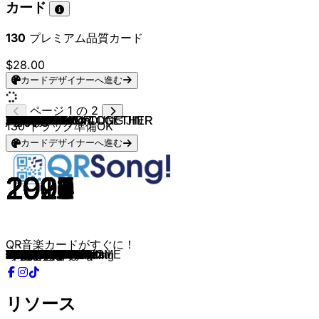
カード
130
プレミアム品質カード
$28.00
カードデザイナーへ進む
ページ 1 の 2
NCT & NCT U
NCT 127
NCT U
SEVENTEEN
Seventeen
Ateez
Ateez
ATEEZ
ATEEZ
MCND
MCND
MCND
MCND
NewJeans
BIGBANG
Jennie
BLACKPINK
Ive
Babymonster
Baby V.O.X
Fin.K.L
S.E.S.
BoA
SHINHWA
Jewelry
TVXQ!
Lee Hyori
TVXQ!
Rain
SUPER JUNIOR
SS501
BIGBANG
SUPER JUNIOR
Girls' Generation
Wonder Girls
BIGBANG
TVXQ! & YOO YOUNG JIN
Girls' Generation
Super Junior
2NE1
miss A
2PM
BIGBANG
2NE1
Girls' Generation
H.O.T.
H.O.T.
H.O.T.
H.O.T.
H.O.T.
H.O.T.
H.O.T.
BIGBANG
Bigbang
BIGBANG
BIGBANG
EXO-K
EXO
EXO
EXO-K
EXO
EXO
EXO
EXO
Bigbang
BIGBANG
BIGBANG
BTS
BTS
Blackpink
Blackpink
Blackpink
TXT
TXT
Enhypen
ENHYPEN
Enhypen
Enhypen
ENHYPEN
ENHYPEN
Enhypen
BTS
BTS
Jung Kook
Agust D
Jimin
j-hope
TXT
TOMORROW X TOGETHER
TXT
TXT
TOMORROW X TOGETHER
T-ARA
After School
SISTAR
INFINITE
SHINHWA
Rain
Fly to the Sky
BoA
130
トラック準備OK
カードデザイナーへ進む
2016
2017
2018
2015
2016
2018
2019
2021
2022
2024
2024
2023
2023
2024
2024
2025
2025
2025
2024
1999
2000
2002
2002
2002
2008
2004
2003
2004
2004
2006
2005
2006
2007
2007
2007
2008
2008
2009
2009
2009
2010
2009
2011
2011
2011
1996
1997
1998
1996
1997
1999
1998
2007
2012
2012
2012
2012
2013
2013
2014
2015
2015
2016
2018
2015
2015
2018
2017
2017
2016
2016
2019
2019
2019
2020
2020
2021
2021
2022
2022
2023
2020
2021
2020
2023
2023
2022
2020
2020
2021
2022
2021
2009
2010
2011
2011
2002
2002
2002
2003
QR音楽カードがすぐに！
The 7th Sense
Cherry Bomb
Boss
Adore U
Very Nice
Pirate King
Say My Name
WONDERLAND
Guerrilla
X10
Out Louder
Run
Pop Star
Bubble Gum
HOME SWEET HOME
like JENNIE
JUMP
Rebel Heart
Drip
Get Up
Now
Just A Feeling
No.1
Perfect Man
One More Time
Hug
10 Minutes
The Way U Are
It′s Raining
U
Snow Prince
La La La
Don't Don
Into the New World
Tell Me
Haru Haru
MIROTIC
Gee
Sorry, Sorry
FIRE
Bad Girl Good Girl
Heartbeat
Tonight
I Am The Best
The Boys
CANDY
We are the future
Hope
Descent of Warriors
Full of happiness
I yah!
Line Up!
Lies
Fantastic Baby
Blue
Bad Boy
MAMA
Wolf
Growl
Overdose
Call me Baby
Love me right
Monster
Love Shot
Bang Bang Bang
LOSER
FLOWER ROAD
DNA
Spring Day
Boombayah
Whistle
Kill This Love
Crown
Run away
Given-Taken
Let Me In
Drunk-Dazed
Fever
Blessed-Cursed
Future Perfect
Bite Me
Black Swan
Butter
Still With You
Haegeum
Set Me Free Pt.2
MORE
Can't You See Me?
Blue Hour
Good Boy Gone Bad
Anti-Romantic
Bo Peep Bo Peep
bang
So Cool
Be Mine
Bad Man
Sea of Love
Atlantis Princess
LO$ER=LO♡ER
너의 결혼식 Wedding
リソース