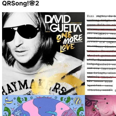
QRSong!🌸2