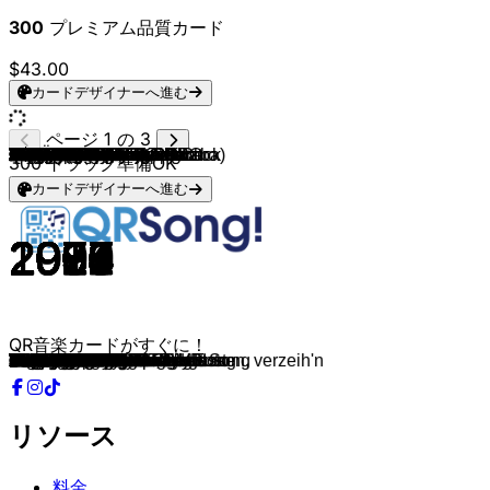
300
プレミアム品質カード
$43.00
カードデザイナーへ進む
ページ 1 の 3
Disco Lines & Tinashe
MoTrip (feat. Lary)
David Guetta
Lil Peep
David Guetta & Akon
Riton
Volbeat
Five Finger Death Punch
Madcon
Rammstein
Tream, treamiboii & HBz
Queen
Micheal Jackson
Rammstein
Rammstein
Rammstein
Rammstein
Rammstein
Nina Chuba
AYLIVA
Rammstein
R.I.O.
A$AP Rocky & Skepta
Eminem
Rammstein
Limp Bizkit
Böhse Onkelz
Nickelback
BUNT. & Nate Traveller
The Offspring
AC/DC
AC/DC
AC/DC
AC/DC
AC/DC
AC/DC
The Offspring
Scorpions
Doro
Scorpions
Metallica
Crazy Town
Alannah Myles
Xavier Naidoo
Queen
Migos & Post Malone
Steinwolke
Mary J. Blige
Metallica
Ozzy Osbourne & Jeff Beck
Amaru (feat. Gringo Bamba)
Ferdinand fka Left Boy
Shouse
David Guetta, Kid Cudi
Johnny O.
Billy Idol
Tokio Hotel
Red Hot Chili Peppers
Peter Fox
Benson Boone
Jack Harlow
Fleetwood Mac
HBz
Teddy Swims
Twenty One Pilots
Matroda & Dino DZ
Toto Cutugno
Bryan Adams
A-ha
Joachim Witt
Boney M.
Liquido
Wheatus
La Bouche
Cher
Corona
Jennifer Lopez
Eiffel 65
Die Ärzte
The Verve
Fool's Garden
Dr. Alban
Chris Norman, Suzi Quatro
Roberta Flack
Helene Fischer
Wolfgang Petry
Mickie Krause & KO&KO
Wolfgang Petry
Tobee
Wolfgang Petry
Sääftig
Seiler und Speer
DeSchoWieda
Troglauer
LaBrassBanda
Dorfrocker
Seiler und Speer
Pizzera & Jaus
Oimara
Bloodhound Gang
300
トラック準備OK
カードデザイナーへ進む
2024
2015
2009
2017
2009
2021
2008
2009
2010
1997
2022
1980
1982
2022
2012
2001
1997
2019
2022
2022
2019
2013
2018
2004
2009
2003
1990
2009
2023
2008
1979
1990
1975
1980
1980
1978
1999
1984
2004
1990
1991
1999
1989
2005
1991
2018
1983
2001
1991
2022
2022
2013
2017
2009
1988
1982
2005
2022
2008
2024
2023
1987
2024
2023
2019
2023
1983
1984
1985
1980
1976
1998
2000
1995
1998
1993
1999
1999
1993
1997
1995
1992
1978
1973
2017
1983
2010
1992
2007
1991
2020
2017
2016
2012
2013
2012
2015
2017
2024
1999
QR音楽カードがすぐに！
No Broke Boys
So wie du bist
When Love Takes Over
U Said
Sexy Bitch
Friday
Still Counting
Bad Company
Glow
Engel
LEBENSLANG
Another One Bites The Dust
Billie Jean
Armee der Tristen
Mein Herz brennt
Sonne
Du Hast
Puppe
Wildberry Lillet
Bei Nacht
Radio
Megamix
Praise The Lord
Mockingbird
Haifisch
Behind Blue Eyes
Nichts ist für die Ewigkeit
Burn It to the Ground
Clouds
You're Gonna Go Far, Kid
Highway To Hell
Thunderstruck
T.N.T.
Back In Black
You Shook Me All Night Long
Rock 'N' Roll Damnation
The Kids Aren't Alright
Still Loving You
Für Immer
Wind Of Change
Nothing Else Matters
Butterfly
Black Velvet
Dieser Weg
The Show Must Go On
Notice Me
Katharine, Katharine
Family Affair
Enter Sandman
Patient Number 9
Blonde Chaya
Get It Right
Love Tonight
Memories
Fantasy Girl
White Wedding
Durch den Monsun
Black Summer
Haus am See
Beautiful Things
Lovin On Me
Little Lies
Erinner mich
Lose Control
Chlorine
Saturday Love
L'italiano
Summer Of '69
Take On Me
Goldener Reiter
Daddy Cool
Narcotic
Teenage Dirtbag
Be My Lover
Believe
The Rhythm Of The Night
Let's Get Loud
Blue
Schrei nach Liebe
Bitter Sweet Symphony
Lemon Tree
Sing Hallelujah!
Stumblin' In
Killing Me Softly With His Song
Herzbeben
Wahnsinn
Schatzi Schenk Mir Ein Foto
Du bist ein Wunder
Lotusblume
Verlieben, verloren, vergessen, verzeih'n
Bayrisch Drip
ob und zua
Nimma
Rasenmäher
Nackert
Dorfkind
I wü ned
eine ins leben
Wackelkontakt
The Bad Touch
リソース
料金