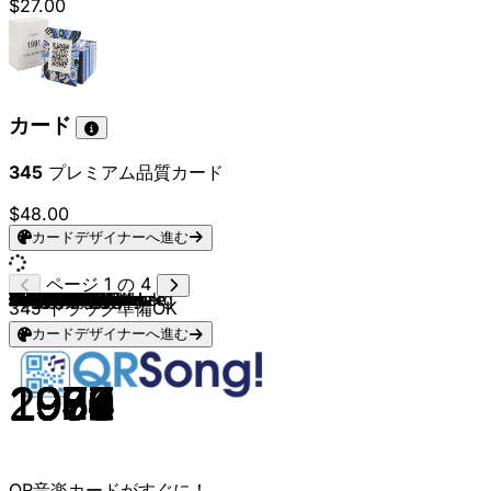
$27.00
カード
345
プレミアム品質カード
$48.00
カードデザイナーへ進む
ページ 1 の 4
James Brown
Dua Lipa
David Bowie
Kim Wilde
Caterina Valente
Harry Belafonte
Ricky Nelson
Judy Garland
Casey Jones
Marcie Blane
Jackie Wilson
Scott McKenzie
Eddie Cochran
Dean Martin
Elvis Presley
Drafi Deutscher
Cliff Richard
Gitte Hænning
Gilbert O'Sullivan
Ben E. King
Albert West
Barry McGuire
Miriam Makeba
Peggy March
Sandie Shaw
Roy Black
Tom Jones
Otis Redding
Dalida
John Kincade
Chris Andrews
Johnny Cash
Heino
Neil Diamond
Bob Dylan
John Denver
Bill Withers
Tony Christie
Tom Jones
Udo Jürgens
Don McLean
Al Stewart
Suzi Quatro
Elton John
Bata Illic
Penny McLean
Linda Ronstadt
Barry Manilow
John Paul Young
Dusty Springfield
Daliah Lavi
Harpo
Donna Hightower
David Dundas
John Denver
Marianne Rosenberg
John Lennon
Jürgen Drews
Jeanette
George Harrison
Leo Sayer
Howard Carpendale
Art Garfunkel
Eric Clapton
Patrick Hernandez
Karel Gott
Cat Stevens
Frank Sinatra
Tony Holiday
John Lennon
Shakin' Stevens
Peter Schilling
Roland Kaiser
Markus
Jimmy Cliff
Rose Laurens
Marvin Gaye
Robin Gibb
Lionel Richie
Kate Bush
Dionne Warwick
Ina Deter Band
Ryan Paris
Elton John
Chaka Khan
Paul Young
Chris de Burgh
Heinz Rudolf Kunze
Steve Winwood
Toto Cutugno
Howard Jones
Madonna
Nik Kershaw
Westernhagen
Tina Turner
Bonnie Tyler
Joe Cocker
Billy Joel
Billy Ocean
Mike Oldfield
345
トラック準備OK
カードデザイナーへ進む
1965
2020
1977
1981
1958
1956
1961
1939
1964
1962
1957
1967
1958
1953
1961
1965
1968
1974
1971
1961
1988
1965
1967
1963
1967
1965
1965
1968
1959
1972
1969
1956
1969
1972
1962
1973
1972
1972
1971
1975
1972
1976
1973
1972
1972
1976
1977
1978
1977
1968
1971
1975
1972
1976
1971
1976
1971
1977
1974
1970
1976
1978
1978
1977
1978
1979
1970
1980
1977
1980
1981
1982
1988
1982
1983
1983
1982
1983
1983
1985
1982
1982
1983
1983
1983
1983
1982
1985
1982
1983
1983
1987
1984
1983
1986
1984
1986
1993
1984
1984
QR音楽カードがすぐに！