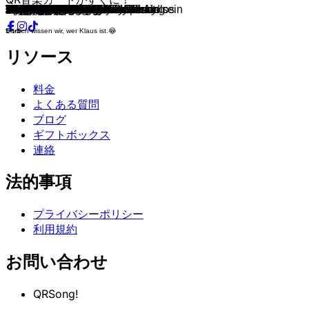
I Got You
Don't Start Now
China Girl
Kids In America
Mack the Knife
Banana Boat Song
Hello Mary Lou
Somewhere Over the Rainbow
Don't Ha Ha
Bobby's Girl
Reet Petite
San Francisco
Summertime Blues
That's Amore
Wooden Heart
Marmor, Stein und Eisen bricht
Congratulations
So schön kann doch kein Mann sein
Alone Again
Spanish Harlem
Ginny Come Lately
Eve Of Destruction
Pata Pata
I Will Follow Him
Puppet On A String
Du bist nicht allein
It's Not Unusual
The Dock Of The Bay
Am Tag als der Regen kam
Dreams Are Ten A Penny
Pretty Belinda
I Walk The Line
Karamba, Karacho, ein Whisky
Song Sung Blue
Blowin' in the Wind
Leaving On A Jet Plane
Lean on Me
Amarillo
She's A Lady
Ein ehrenwertes Haus
Vincent
Year of the Cat
Can the Can
Crocodile Rock
Michaela
Lady Bump
It's so Easy
Copacabana
Love Is In The Air
Son Of A Preacher Man
Willst du mit mir geh'n
Moviestar
This World Today Is A Mess
Jeans On
Take Me Home, Country Roads
Marleen
Imagine
Barfuß durch den Sommer
Porque Te Vas?
My Sweet Lord
You Make Me Feel Like Dancing
... dann geh doch..
Bright Eyes
Lay Down Sally
Born to Be Alive
Babicka
Father And Son
New York, New York
Tanze Samba mit mir
Starting Over
You Drive Me Crazy
Major Tom
Ich glaub es geht schon wieder los
Ich will Spass
Reggae Night
Africa
Sexual Healing
Juliet
All Night Long
Running Up That Hill
Heartbreaker
Neue Männer braucht das Land
Dolce Vita
I'm Still Standing
Ain't Nobody
Love of the Common People
Don't Pay The Ferryman
Dies ist Klaus
Valerie
L'italiano
What Is Love?
La Isla Bonita
The Riddle
Lass uns leben
Two People
Holding Out for a Hero
You Can Leave Your Hat On
The River of Dreams
European Queen
To France
✨️✨️✨️
✨️✨️✨️
✨️✨️✨️
✨️✨️✨️
Endlich wissen wir, wer Klaus ist.😂
✨️✨️✨️
リソース
料金
よくある質問
ブログ
ギフトボックス
連絡
法的事項
プライバシーポリシー
利用規約
お問い合わせ
QRSong!