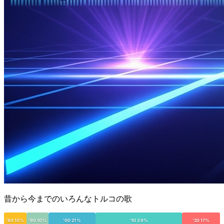
昔から今までのいろんなトルコの歌
'80 10%
'90 10%
'00 21%
'10 39%
'20 17%