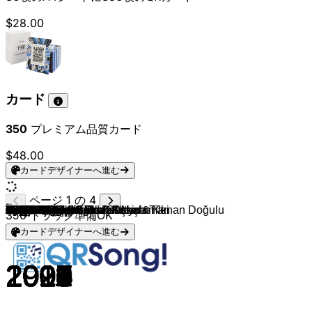
$28.00
カード
350
プレミアム品質カード
$48.00
カードデザイナーへ進む
ページ 1 の 4
Aleyna Tilki
Aleyna Tilki
Aleyna Tilki
manifest
manifest
Hande Yener
Candan Erçetin
Gülşen
Demet Akalın
Kenan Doğulu
Serdar Ortaç
Mustafa Sandal
Gülşen
Rober Hatemo
Hadise
Atiye
Ece Seçkin
Simge
Hande Yener, Serdar Ortaç
Serdar Ortaç
Serdar Ortaç
Gökçe
EDIS
Derya Uluğ
Gülşen
Serdar Ortaç
Hadise
Hande Yener
Hande Yener
Hadise
Sinan Akçıl
Gülşen
EDIS
Tarkan
Yonca Evcimik
Hepsi
Gülşen
Hande Yener
Emrah Karaduman & Aleyna Tilki
Ajda Pekkan
Hande Yener
Sezen Aksu
Sertab Erener
Hande Yener
Demet Akalın
Hepsi
Gülşen
Ebru Gündeş
Ece Seçkin
Sezen Aksu
Demet Akalın
İsmail YK
Tarkan
Gülşen
Ozan Doğulu & Model
Demet Akalın
Gülşen & Murat Boz
Ozan Doğulu & Ece Seçkin
Hande Yener
İrem Derici
Ozan Doğulu & Demet Akalın
Beyza Durmaz
Sıla
Ozan Doğulu, Ajda Pekkan & Kenan Doğulu
Murat Dalkılıç
Tarkan
Ayse Hatun Onal
EDIS
EDIS
Gülben Ergen
Hande Yener
Ozan Doğulu & Sıla
Tarık Mengüç
Tarkan
İsmail YK
Nil Karaibrahimgil
Tarkan
Tarkan
Tarkan
Sıla
Hepsi
Mustafa Sandal
Tarkan
Tarkan
Mustafa Sandal
Hande Yener
Ceza
Demet Akalın
Aleyna Tilki
Aleyna Tilki & Emrah Karaduman
Hadise
Öykü Gürman
Hadise
Sezen Aksu
Gülben Ergen
Yalın
4 Yüz
Tuğba Yurt
Candan Erçetin
Atiye
350
トラック準備OK
カードデザイナーへ進む
2026
2025
2025
2025
2025
2006
2004
2004
2008
2006
2006
2002
2006
2006
2009
2010
2015
2015
2015
2006
2016
2011
2016
2016
2004
2010
2011
2012
2010
2014
2014
2015
2017
1997
1994
2005
2013
2016
2016
2011
2014
1996
2010
2013
2010
2005
2013
2012
2016
2017
2015
2008
2017
2015
2012
2012
2014
2014
2014
2016
2017
2015
2007
2014
2012
1998
2014
2021
2018
2004
2004
2010
2004
2001
2006
2006
2010
2010
2001
2014
2006
2003
2010
2003
1998
2015
2006
2006
2017
2018
2009
2007
2017
1995
2008
2021
2008
2015
2009
2016