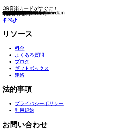
QR音楽カードがすぐに！
Oyuncak Gibi
Bitti
Niyetim Saf
Yaşanacaksa
RÜYA
Aşkın Ateşi
Melek
Of Of
Bebek
Çakkıdı
Dansöz
Pazara Kadar
Ne Kavgam Bitti Ne Sevdam
Senden Çok Var
Evlenmeliyiz
Salla
Aman Aman
Miş Miş
İki Deli
Mesafe
Gıybet
Tuttu Fırlattı
Dudak
Okyanus
Sarışınım
Poşet
Aşk Kaç Beden Giyer
Havaalanı
Bodrum
Prenses
Tabi Tabi
Dan Dan
Çok Çok
Şımarık
Bandıra Bandıra
Olmaz Oğlan
Irgalamaz Beni
Mor
Cevapsız Çınlama
Yakar Geçerim
Alt Dudak
Seni Yerler
Rengarenk
Ya Ya Ya Ya
Evli, Mutlu, Çocuklu
Yalan
Yatcaz Kalkcaz Ordayım
Yaparım Bilirsin
Adeyyo
Manifesto
Çalkala
Bas Gaza
Yolla
Bangır Bangır
Dağılmak İstiyorum
Türkan
İltimas
Hoşuna Mı Gidiyor?
Naber?
Dantel
Kulüp
Olan Var Olmayan Var
...dan sonra
Harika
Bir Güzellik Yap
Ölürüm Sana
Çak Bir Selam
Martılar
Yalan
Uçacaksın
Kırmızı
Alain Delon
Şak Şuka
Hüp
Bombabomba.com
Pırlanta
Öp
Adımı Kalbine Yaz
Kuzu Kuzu
Vaziyetler
Aşk Sakızı
Aşka Yürek Gerek
Sevdanın Son Vuruşu
Dudu
Aya Benzer
Sebastian
Yerli Plaka
Afedersin
Sen Olsan Bari
Yalnız Çiçek
Düm Tek Tek
Evlerinin Önü Boyalı Direk
Şampiyon
Rakkas
Sürpriz
Yaz Gülü
Kız Kıza
Oh Oh
Bahar
Maazallah
リソース
料金
よくある質問
ブログ
ギフトボックス
連絡
法的事項
プライバシーポリシー
利用規約
お問い合わせ